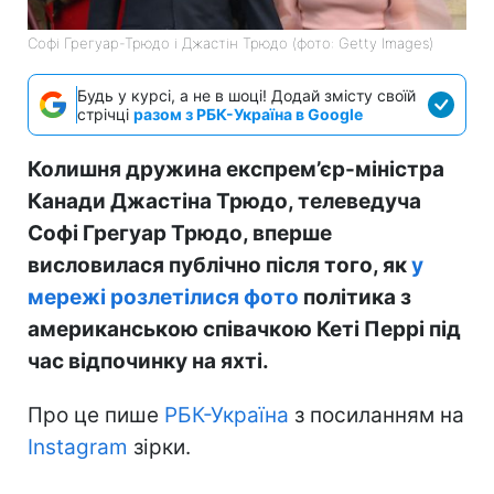
Софі Грегуар-Трюдо і Джастін Трюдо (фото: Getty Images)
Будь у курсі, а не в шоці! Додай змісту своїй
стрічці
разом з РБК-Україна в Google
Колишня дружина експрем’єр-міністра
Канади Джастіна Трюдо, телеведуча
Софі Грегуар Трюдо, вперше
висловилася публічно після того, як
у
мережі розлетілися фото
політика з
американською співачкою Кеті Перрі під
час відпочинку на яхті.
Про це пише
РБК-Україна
з посиланням на
Instagram
зірки.