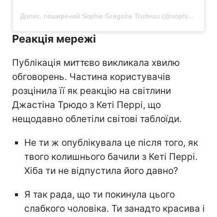
Допис, поширений Sophie Grégoire Trudeau (@sophiegregoiretrudeau)
Реакція мережі
Публікація миттєво викликала хвилю
обговорень. Частина користувачів
розцінила її як реакцію на світлини
Джастіна Трюдо з Кеті Перрі, що
нещодавно облетіли світові таблоїди.
Не ти ж опублікувала це після того, як
твого колишнього бачили з Кеті Перрі.
Хіба ти не відпустила його давно?
Я так рада, що ти покинула цього
слабкого чоловіка. Ти занадто красива і