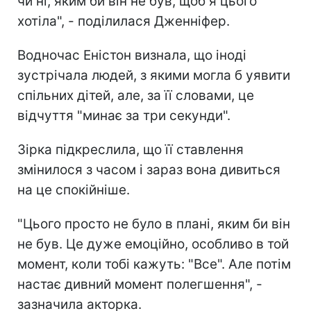
чи ні, яким би він не був, щоб я цього
хотіла", - поділилася Дженніфер.
Водночас Еністон визнала, що іноді
зустрічала людей, з якими могла б уявити
спільних дітей, але, за її словами, це
відчуття "минає за три секунди".
Зірка підкреслила, що її ставлення
змінилося з часом і зараз вона дивиться
на це спокійніше.
"Цього просто не було в плані, яким би він
не був. Це дуже емоційно, особливо в той
момент, коли тобі кажуть: "Все". Але потім
настає дивний момент полегшення", -
зазначила акторка.