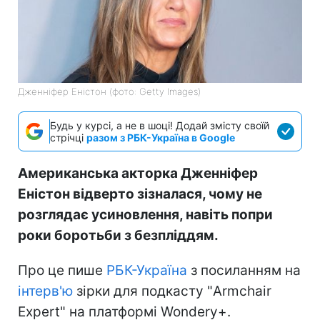
Дженніфер Еністон (фото: Getty Images)
Будь у курсі, а не в шоці! Додай змісту своїй
стрічці
разом з РБК-Україна в Google
Американська акторка Дженніфер
Еністон відверто зізналася, чому не
розглядає усиновлення, навіть попри
роки боротьби з безпліддям.
Про це пише
РБК-Україна
з посиланням на
інтерв'ю
зірки для подкасту "Armchair
Expert" на платформі Wondery+.