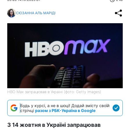
СЮЗАННА АЛЬ МАРІДІ
HBO Max запрацював в Україні (фото: Getty Images)
Будь у курсі, а не в шоці! Додай змісту своїй
стрічці
разом з РБК-Україна в Google
З 14 жовтня в Україні запрацював