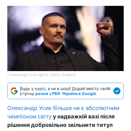
Олександр Усик (фото: Getty Images)
Будь у курсі, а не в шоці! Додай змісту своїй
стрічці
разом з РБК-Україна в Google
Олександр Усик більше не є абсолютним
чемпіоном світу
у надважкій вазі після
рішення добровільно звільнити титул