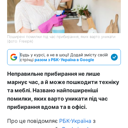
Поширені помилки під час прибирання, яких варто уникати
(фото: Freepik)
Будь у курсі, а не в шоці! Додай змісту своїй
стрічці
разом з РБК-Україна в Google
Неправильне прибирання не лише
марнує час, а й може пошкодити техніку
та меблі. Названо найпоширеніші
помилки, яких варто уникати під час
прибирання вдома та в офісі.
Про це повідомляє
РБК-Україна
з