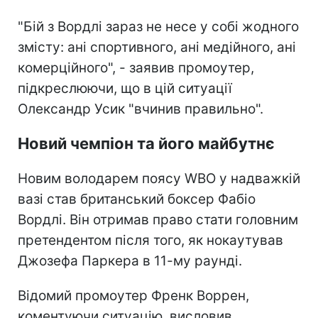
"Бій з Вордлі зараз не несе у собі жодного
змісту: ані спортивного, ані медійного, ані
комерційного", - заявив промоутер,
підкреслюючи, що в цій ситуації
Олександр Усик "вчинив правильно".
Новий чемпіон та його майбутнє
Новим володарем поясу WBO у надважкій
вазі став британський боксер Фабіо
Вордлі. Він отримав право стати головним
претендентом після того, як нокаутував
Джозефа Паркера в 11-му раунді.
Відомий промоутер Френк Воррен,
коментуючи ситуацію, висловив