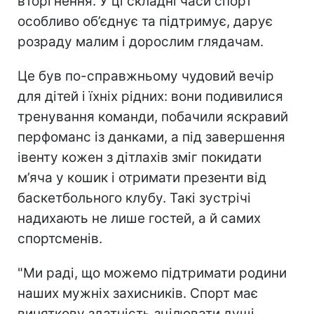
вторгнення. У ці складні часи спорт
особливо об’єднує та підтримує, дарує
розраду малим і дорослим глядачам.
Це був по-справжньому чудовий вечір
для дітей і їхніх рідних: вони подивилися
тренування команди, побачили яскравий
перфоманс із данками, а під завершення
івенту кожен з дітлахів зміг покидати
м’яча у кошик і отримати презенти від
баскетбольного клубу. Такі зустрічі
надихають не лише гостей, а й самих
спортсменів.
"Ми раді, що можемо підтримати родини
наших мужніх захисників. Спорт має
виняткову здатність зцілювати душі.