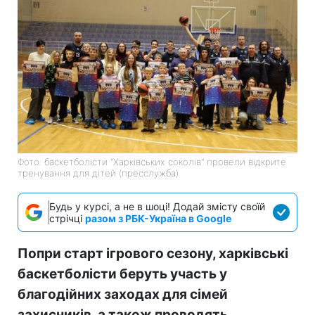
Фото: баскетболісти "Харківських соколів" провели відкрите
тренування для дітей (пресслужба)
Будь у курсі, а не в шоці! Додай змісту своїй
стрічці
разом з РБК-Україна в Google
Попри старт ігрового сезону, харківські
баскетболісти беруть участь у
благодійних заходах для сімей
захисників, а також проводять