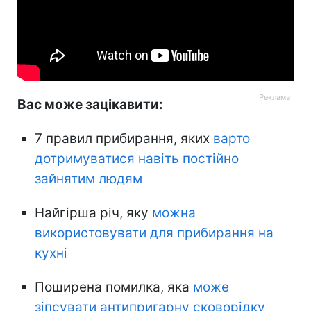
Вас може зацікавити:
7 правил прибирання, яких
варто
дотримуватися навіть постійно
зайнятим людям
Найгірша річ, яку
можна
використовувати для прибирання на
кухні
Поширена помилка, яка
може
зіпсувати антипригарну сковорідку