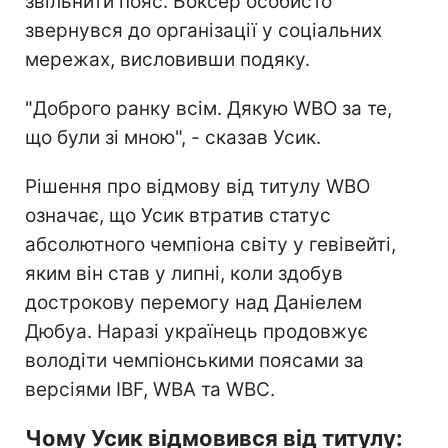
звільнити пояс. Боксер особисто
звернувся до організації у соціальних
мережах, висловивши подяку.
"Доброго ранку всім. Дякую WBO за те,
що були зі мною", - сказав Усик.
Рішення про відмову від титулу WBO
означає, що Усик втратив статус
абсолютного чемпіона світу у гевівейті,
яким він став у липні, коли здобув
дострокову перемогу над Даніелем
Дюбуа. Наразі українець продовжує
володіти чемпіонськими поясами за
версіями IBF, WBA та WBC.
Чому Усик відмовився від титулу: