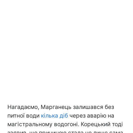
Нагадаємо, Марганець залишався без
питної води
кілька діб
через аварію на
магістральному водогоні. Корецький тоді
заявив, що причиною стала не лише сама