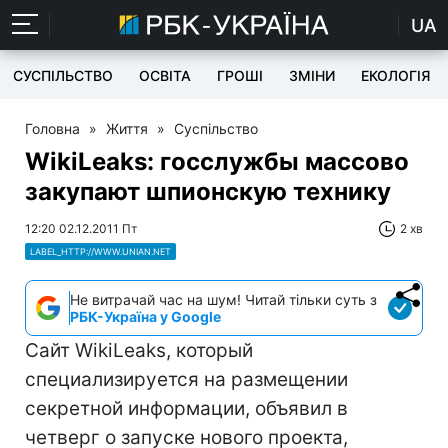
UA
СУСПІЛЬСТВО
ОСВІТА
ГРОШІ
ЗМІНИ
ЕКОЛОГІЯ
Головна
»
Життя
»
Суспільство
WikiLeaks: госслужбы массово
закупают шпионскую технику
12:20 02.12.2011 Пт
2 хв
LABEL_HTTP://WWW.UNIAN.NET
Не витрачай час на шум! Читай тільки суть з
РБК-Україна у Google
Сайт WikiLeaks, который
специализируется на размещении
секретной информации, объявил в
четверг о запуске нового проекта,