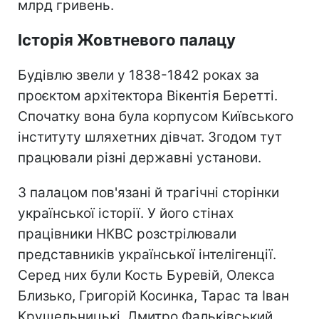
млрд гривень.
Історія Жовтневого палацу
Будівлю звели у 1838-1842 роках за
проєктом архітектора Вікентія Беретті.
Спочатку вона була корпусом Київського
інституту шляхетних дівчат. Згодом тут
працювали різні державні установи.
З палацом пов'язані й трагічні сторінки
української історії. У його стінах
працівники НКВС розстрілювали
представників української інтелігенції.
Серед них були Кость Буревій, Олекса
Близько, Григорій Косинка, Тарас та Іван
Крушельницькі, Дмитро Фальківський.