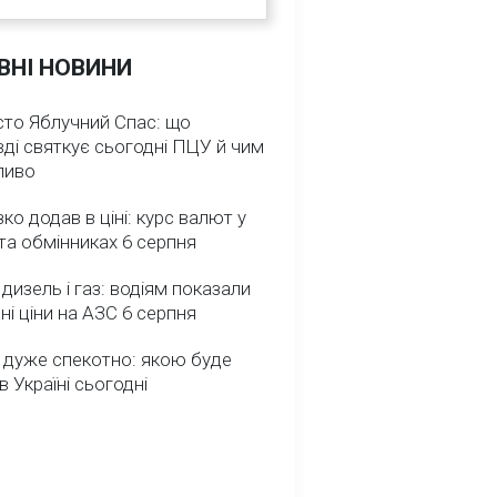
ВНІ НОВИНИ
сто Яблучний Спас: що
ді святкує сьогодні ПЦУ й чим
ливо
зко додав в ціні: курс валют у
та обмінниках 6 серпня
 дизель і газ: водіям показали
ні ціни на АЗС 6 серпня
 дуже спекотно: якою буде
в Україні сьогодні