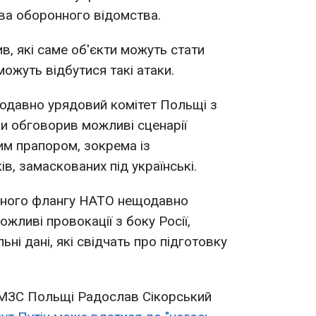
ава оборонного відомства.
в, які саме об'єкти можуть стати
можуть відбутися такі атаки.
одавно урядовий комітет Польщі з
ки обговорив можливі сценарії
жим прапором, зокрема із
в, замаскованих під українські.
хідного флангу НАТО нещодавно
жливі провокації з боку Росії,
ні дані, які свідчать про підготовку
 МЗС Польщі Радослав Сікорський