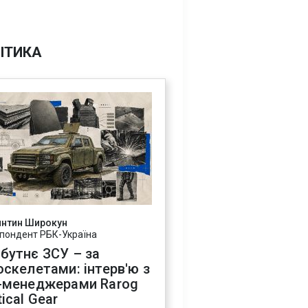
ІТИКА
янтин Широкун
пондент РБК-Україна
бутнє ЗСУ – за
оскелетами: інтерв'ю з
-менеджерами Rarog
ical Gear