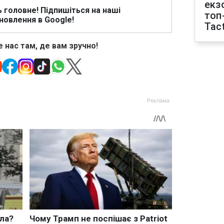
екз
ь головне! Підпишіться на наші
топ
новлення в Google!
Tact
 нас там, де вам зручно!