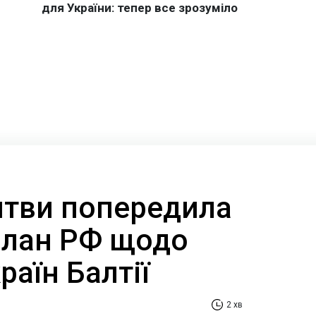
итви попередила
план РФ щодо
раїн Балтії
2 хв