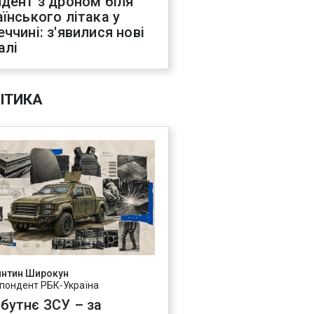
идент з дроном біля
аїнського літака у
еччині: з'явилися нові
алі
ІТИКА
янтин Широкун
пондент РБК-Україна
бутнє ЗСУ – за