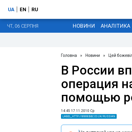
UA
EN
RU
НОВИНИ
АНАЛІТИКА
ЧТ, 06 СЕРПНЯ
Головна
»
Новини
»
Цей божевіл
В России в
операция н
помощью р
14:45 17.11.2010 Ср
LABEL_HTTP://WWW.BBC.CO.UK/RUSSIAN