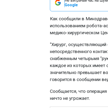
Не витрачай час на шум!
Google
Как сообщили в Минздравс
использованием робота-а
медико-хирургическом Цен
"Хирург, осуществляющий 
непосредственного контакт
снабженным четырьмя "рук
каждое из которых имеет 
значительно превышает во
говорится в сообщении ве
Сообщается, что операция
ничто не угрожает.