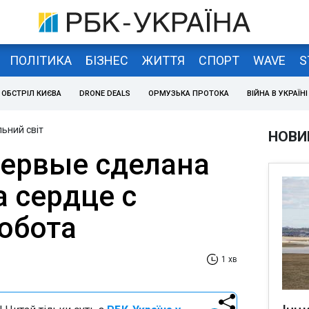
ПОЛІТИКА
БІЗНЕС
ЖИТТЯ
СПОРТ
WAVE
S
ОБСТРІЛ КИЄВА
DRONE DEALS
ОРМУЗЬКА ПРОТОКА
ВІЙНА В УКРАЇНІ
ьний світ
НОВИ
первые сделана
а сердце с
обота
1 хв