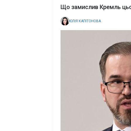
Що замислив Кремль цьо
ЮЛІЯ КАПІТОНОВА