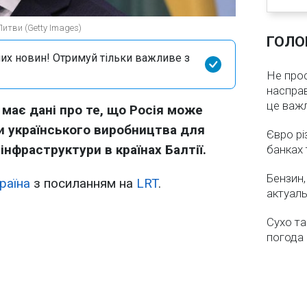
Литви (Getty Images)
ГОЛО
их новин! Отримуй тільки важливе з
Не про
насправ
це важ
 має дані про те, що Росія може
и українського виробництва для
Євро рі
 інфраструктури в країнах Балтії.
банках 
Бензин,
раїна
з посиланням на
LRT
.
актуаль
Сухо та
погода 