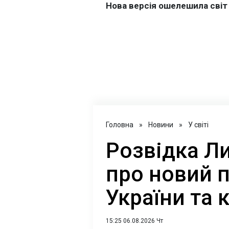
Головна
»
Новини
»
У світі
Розвідка Л
про новий 
України та к
15:25 06.08.2026 Чт