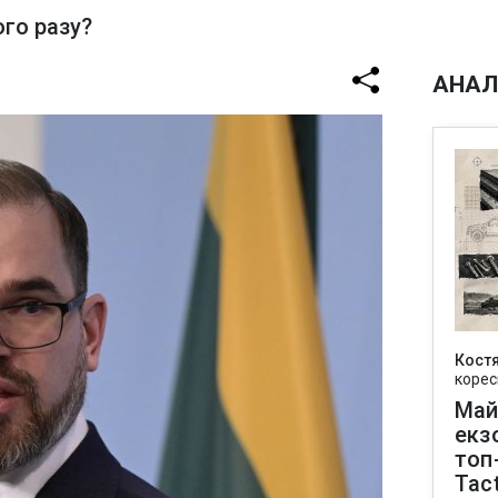
го разу?
АНАЛ
Кост
корес
Май
екз
топ
Tact