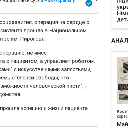
Інц
 Читай тільки суть з
РБК-Україна у
укр
Нім
дет
оцразвития, операция на сердце с
ссистента прошла в Национальном
тре им. Пирогова.
АНАЛ
операцию, не имеет
а с пациентом, а управляет роботом,
ами" с искусственными запястьями,
семь степеней свободы, что
зможности человеческой кисти", -
домства.
 прошла успешно и жизни пациента
Кост
корес
Май