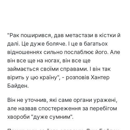
"Рак поширився, дав метастази в кістки й
далі. Це дуже боляче. І це в багатьох
відношеннях сильно послаблює його. Але
він все ще на ногах, він все ще
займається своїми справами. І він так
вірить у цю країну", - розповів Хантер
Байден.
Він не уточнив, які саме органи уражені,
але назвав спостереження за перебігом
хвороби "дуже сумним".