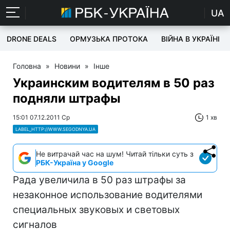
UA
DRONE DEALS
ОРМУЗЬКА ПРОТОКА
ВІЙНА В УКРАЇНІ
Головна
»
Новини
»
Інше
Украинским водителям в 50 раз
подняли штрафы
15:01 07.12.2011 Ср
1 хв
LABEL_HTTP://WWW.SEGODNYA.UA
Не витрачай час на шум! Читай тільки суть з
РБК-Україна у Google
Рада увеличила в 50 раз штрафы за
незаконное использование водителями
специальных звуковых и световых
сигналов