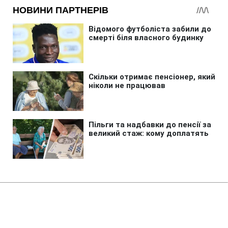
Головна
»
Бізнес
»
Енергетика
Запуск Червоноградської ЦЗФ