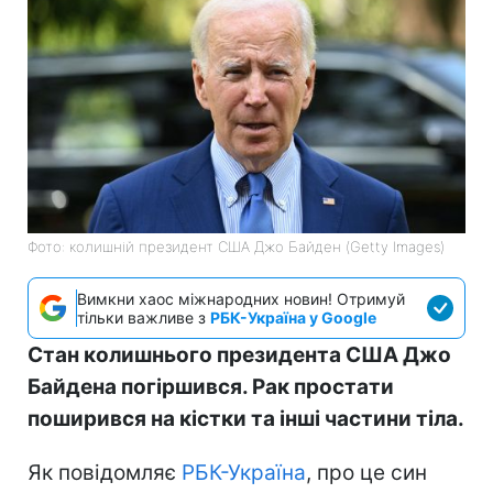
Фото: колишній президент США Джо Байден (Getty Images)
Вимкни хаос міжнародних новин! Отримуй
тільки важливе з
РБК-Україна у Google
Стан колишнього президента США Джо
Байдена погіршився. Рак простати
поширився на кістки та інші частини тіла.
Як повідомляє
РБК-Україна
, про це син