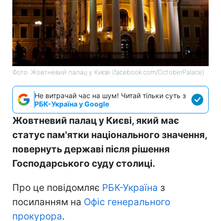
Фото: Жовтневий палац у Києві (facebook.com/OctoberPalace)
Не витрачай час на шум! Читай тільки суть з
РБК-Україна у Google
Жовтневий палац у Києві, який має
статус пам'ятки національного значення,
повернуть державі після рішення
Господарського суду столиці.
Про це повідомляє
РБК-Україна
з
посиланням на
Офіс генерального
прокурора
.