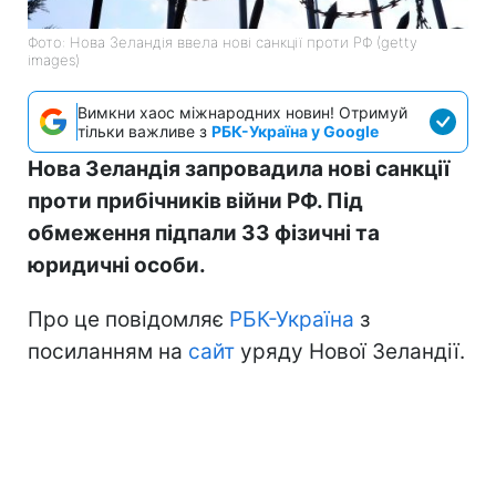
Фото: Нова Зеландія ввела нові санкції проти РФ (getty
images)
Вимкни хаос міжнародних новин! Отримуй
тільки важливе з
РБК-Україна у Google
Нова Зеландія запровадила нові санкції
проти прибічників війни РФ. Під
обмеження підпали 33 фізичні та
юридичні особи.
Про це повідомляє
РБК-Україна
з
посиланням на
сайт
уряду Нової Зеландії.