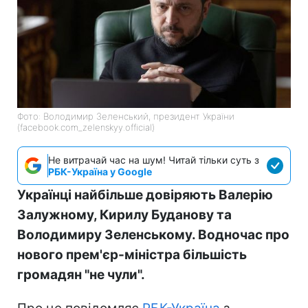
Фото: Володимир Зеленський, президент України
(facebook.com_zelenskyy.official)
Не витрачай час на шум! Читай тільки суть з
РБК-Україна у Google
Українці найбільше довіряють Валерію
Залужному, Кирилу Буданову та
Володимиру Зеленському. Водночас про
нового прем'єр-міністра більшість
громадян "не чули".