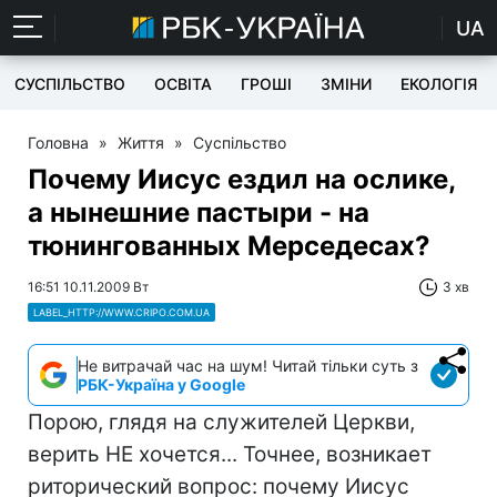
UA
СУСПІЛЬСТВО
ОСВІТА
ГРОШІ
ЗМІНИ
ЕКОЛОГІЯ
Головна
»
Життя
»
Суспільство
Почему Иисус ездил на ослике,
а нынешние пастыри - на
тюнингованных Мерседесах?
16:51 10.11.2009 Вт
3 хв
LABEL_HTTP://WWW.CRIPO.COM.UA
Не витрачай час на шум! Читай тільки суть з
РБК-Україна у Google
Порою, глядя на служителей Церкви,
верить НЕ хочется... Точнее, возникает
риторический вопрос: почему Иисус