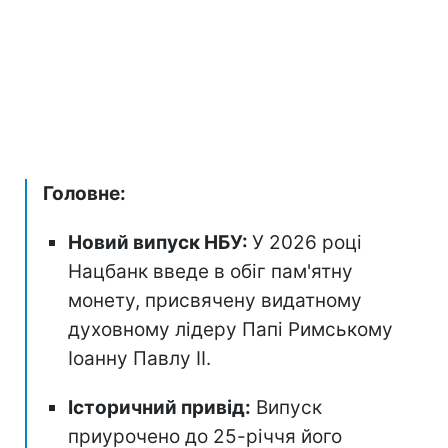
Головне:
Новий випуск НБУ:
У 2026 році
Нацбанк введе в обіг пам'ятну
монету, присвячену видатному
духовному лідеру Папі Римському
Іоанну Павлу II.
Історичний привід:
Випуск
приурочено до 25-річчя його