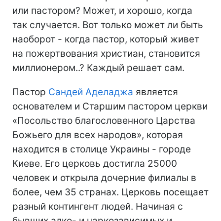
или пастором? Может, и хорошо, когда
так случается. Вот только может ли быть
наоборот - когда пастор, который живет
на пожертвования христиан, становится
миллионером..? Каждый решает сам.
Пастор
Сандей Аделаджа
является
основателем и Старшим пастором церкви
«Посольство благословенного Царства
Божьего для всех народов», которая
находится в столице Украины - городе
Киеве. Его церковь достигла 25000
человек и открыла дочерние филиалы в
более, чем 35 странах. Церковь посещает
разный контингент людей. Начиная с
бывших алко- и наркозависимых и