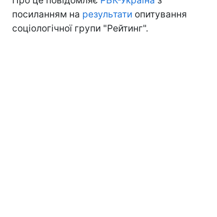
Про це повідомляє
РБК-Україна
з
посиланням на
результати
опитування
соціологічної групи "Рейтинг".