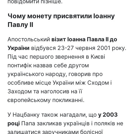
повідомити пізніше.
Чому монету присвятили Іоанну
Павлу II
Апостольський
візит Іоанна Павла II до
України
відбувся 23-27 червня 2001 року.
Під час першого звернення в Києві
понтифік назвав себе другом
українського народу, говорив про
особливе місце України між Сходом і
Заходом та наголосив на її
європейському покликанні.
У Нацбанку також нагадали, що
у 2003
році
Папа закликав українців і поляків не
залишатися заручниками болісної