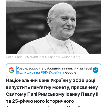
Фото: Папа Римський Іоанн Павло II (wikipedia.org)
Розбираємося в субсидіях та пенсіях за тебе!
Підпишись на РБК-Україна
у Google
Національний банк України у 2026 році
випустить пам'ятну монету, присвячену
Святому Папі Римському Іоанну Павлу II
та 25-річчю його історичного