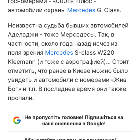
госномерами - «0001». Плюс -
автомобили охраны
Mercedes
G-Class.
Неизвестна судьба бывших автомобилей
Аделаджи - тоже Мерседесы. Так, в
частности, около года назад исчез из
поля зрения
Mercedes
S-class W220
Kleemann (и тоже с аэрографией)... Стоит
отметить, что ранее в Киеве можно было
увидеть и автомобили с номерами «Жив
Бог» и т.п. В последнее время они также
пропали.
Не пропустіть головне! Підпишіться на
наші оновлення в Google!
Або читайте нас там, де вам зручно!