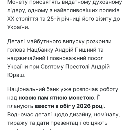
Монету присвятять видатному духовному
лідеру, одному з найвпливовіших поляків
ХХ століття та 25-й річниці його візиту до
України.
Деталі майбутнього випуску розкрили
голова Нацбанку Андрій Пишний та
надзвичайний і повноважний посол
України при Святому Престолі Андрій
Юраш.
Національний банк уже розпочав роботу
над
новою пам'ятною монетою
. Її
планують
ввести в обіг у 2026 роц
і.
Водночас деталі щодо дизайну, номіналу,
тиражу та дати презентації обіцяють