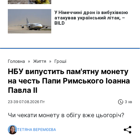
Головна
»
Життя
»
Гроші
НБУ випустить пам'ятну монету
на честь Папи Римського Іоанна
Павла II
23:39 07.08.2026 Пт
3 хв
Чи чекати монету в обігу вже цьогоріч?
ТЕТЯНА ВЕРЕМЄЄВА