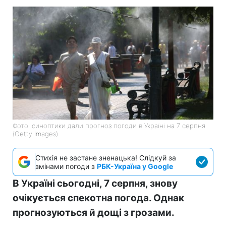
Фото: синоптики дали прогноз погоди в Україні на 7 серпня
(Getty Images)
Стихія не застане зненацька! Слідкуй за
змінами погоди з
РБК-Україна у Google
В Україні сьогодні, 7 серпня, знову
очікується спекотна погода. Однак
прогнозуються й дощі з грозами.