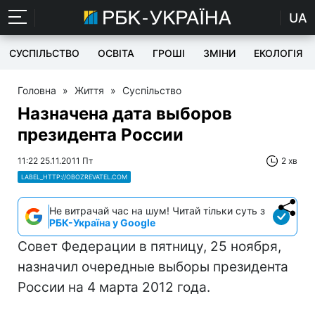
UA
СУСПІЛЬСТВО
ОСВІТА
ГРОШІ
ЗМІНИ
ЕКОЛОГІЯ
Головна
»
Життя
»
Суспільство
Назначена дата выборов
президента России
11:22 25.11.2011 Пт
2 хв
LABEL_HTTP://OBOZREVATEL.COM
Не витрачай час на шум! Читай тільки суть з
РБК-Україна у Google
Совет Федерации в пятницу, 25 ноября,
назначил очередные выборы президента
России на 4 марта 2012 года.