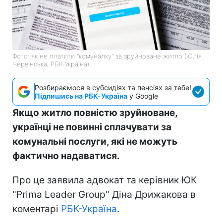
Фото: як не платити "комуналку" за зруйноване житло (Юлія
Червінська, РБК-Україна)
Розбираємося в субсидіях та пенсіях за тебе!
Підпишись на РБК-Україна
у Google
Якщо житло повністю зруйноване,
українці не повинні сплачувати за
комунальні послуги, які не можуть
фактично надаватися.
Про це заявила адвокат та керівник ЮК
"Prima Leader Group" Діна Дрижакова в
коментарі
РБК-Україна
.