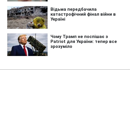
Головна
»
Новини
»
Надзвичайні події
РФ вдарила по
багатоповерхівках у Харкові:
багато постраждалих, під
завалами люди
08:17 09.08.2026 Нд
2 хв