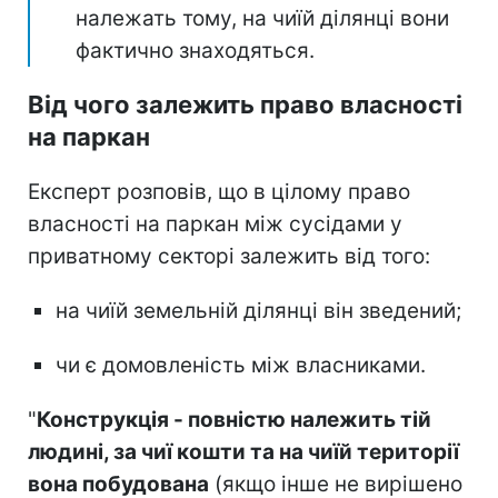
належать тому, на чиїй ділянці вони
фактично знаходяться.
Від чого залежить право власності
на паркан
Експерт розповів, що в цілому право
власності на паркан між сусідами у
приватному секторі залежить від того:
на чиїй земельній ділянці він зведений;
чи є домовленість між власниками.
"
Конструкція - повністю належить тій
людині, за чиї кошти та на чиїй території
вона побудована
(якщо інше не вирішено