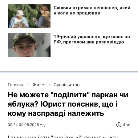
Головна
»
Життя
»
Суспільство
Не можете "поділити" паркан чи
яблука? Юрист пояснив, що і
кому насправді належить
09:24 09.08.2026 Нд
4 хв
Чи можна їсти "сусідські" фрукти і хто