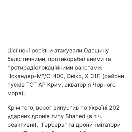
Цієї ночі росіяни атакували Одещину
балістичними, протикорабельними та
протирадіолокаційними ракетами:
"Іскандер-М"/С-400, Онікс, Х-31П (райони
пусків ТОТ АР Крим, акваторія Чорного
моря).
Крім того, ворог випустив по Україні 202
ударних дронів типу Shahed (в т.ч.
реактивні), "Гербера" та дрони-імітатори