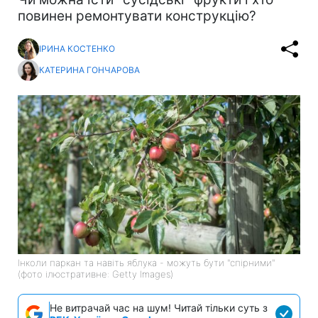
повинен ремонтувати конструкцію?
ІРИНА КОСТЕНКО
КАТЕРИНА ГОНЧАРОВА
Інколи паркан та навіть яблука - можуть бути "спірними"
(фото ілюстративне: Getty Images)
Не витрачай час на шум! Читай тільки суть з