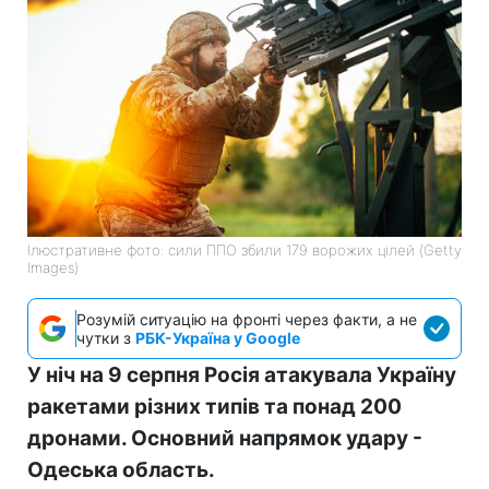
Ілюстративне фото: сили ППО збили 179 ворожих цілей (Getty
Images)
Розумій ситуацію на фронті через факти, а не
чутки з
РБК-Україна у Google
У ніч на 9 серпня Росія атакувала Україну
ракетами різних типів та понад 200
дронами. Основний напрямок удару -
Одеська область.