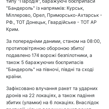
типу "Пародія", баражуючі боєприпаси
"Бандероль" із напрямків: Курськ,
Міллерово, Орел, Приморсько-Ахтарськ -
РФ., ТОТ Донецьк, Гвардійське - ТОТ АР
Крим.
За попередніми даними, станом на 08:00,
протиповітряною обороною збито/
подавлено 174 ворожі безпілотники, а
також 5 баражуючих боєприпасів
"Бандероль" на півночі, півдні та сході
країни.
Зафіксовано влучання ракет та ударних
дронів на 22 локаціях, а також падіння
збитих (уламки) на 6 локаціях. Внаслідок