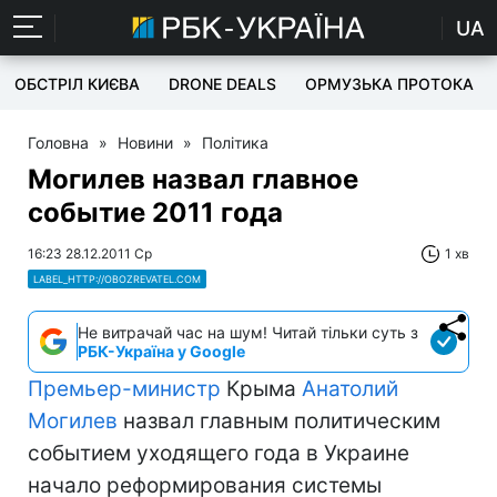
UA
ОБСТРІЛ КИЄВА
DRONE DEALS
ОРМУЗЬКА ПРОТОКА
Головна
»
Новини
»
Політика
Могилев назвал главное
событие 2011 года
16:23 28.12.2011 Ср
1 хв
LABEL_HTTP://OBOZREVATEL.COM
Не витрачай час на шум! Читай тільки суть з
РБК-Україна у Google
Премьер-министр
Крыма
Анатолий
Могилев
назвал главным политическим
событием уходящего года в Украине
начало реформирования системы