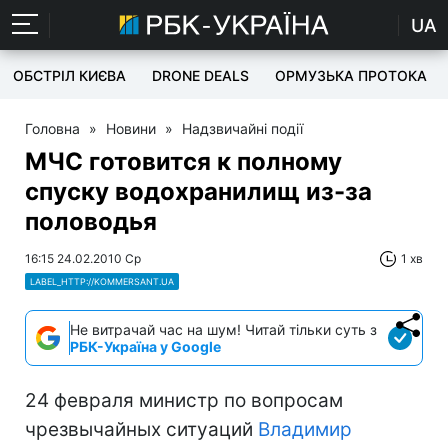
UA
ОБСТРІЛ КИЄВА
DRONE DEALS
ОРМУЗЬКА ПРОТОКА
Головна
»
Новини
»
Надзвичайні події
МЧС готовится к полному
спуску водохранилищ из-за
половодья
16:15 24.02.2010 Ср
1 хв
LABEL_HTTP://KOMMERSANT.UA
Не витрачай час на шум! Читай тільки суть з
РБК-Україна у Google
24 февраля министр по вопросам
чрезвычайных ситуаций
Владимир