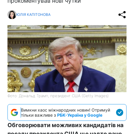
прокоментував нові чутки
ЮЛІЯ КАПІТОНОВА
Фото: Дональд Трамп, президент США (Getty Images)
Вимкни хаос міжнародних новин! Отримуй
тільки важливе з
РБК-Україна у Google
Обговорювати можливих кандидатів на
посаду президента США ще надто рано.