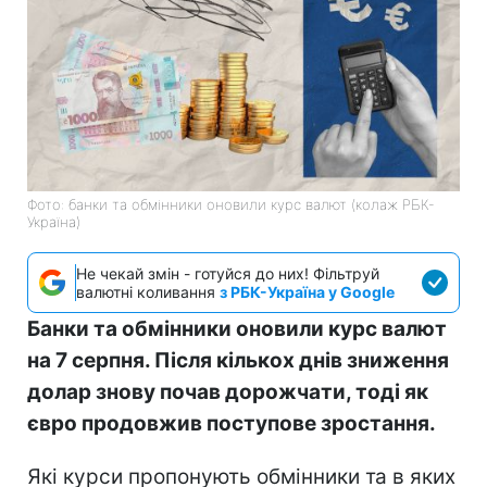
Фото: банки та обмінники оновили курс валют (колаж РБК-
Україна)
Не чекай змін - готуйся до них! Фільтруй
валютні коливання
з РБК-Україна у Google
Банки та обмінники оновили курс валют
на 7 серпня. Після кількох днів зниження
долар знову почав дорожчати, тоді як
євро продовжив поступове зростання.
Які курси пропонують обмінники та в яких