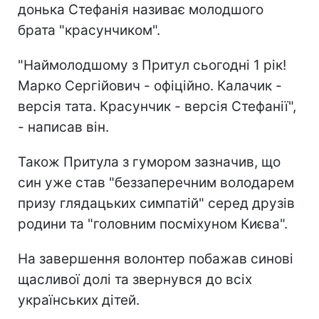
донька Стефанія називає молодшого
брата "красунчиком".
"Наймолодшому з Притул сьогодні 1 рік!
Марко Сергійович - офіційно. Калачик -
версія тата. Красунчик - версія Стефанії",
- написав він.
Також Притула з гумором зазначив, що
син уже став "беззаперечним володарем
призу глядацьких симпатій" серед друзів
родини та "головним посміхуном Києва".
На завершення волонтер побажав синові
щасливої долі та звернувся до всіх
українських дітей.