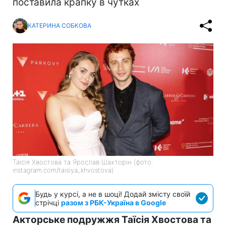
поставила крапку в чутках
КАТЕРИНА СОБКОВА
Таїсія Хвостова та Ярослав Шахторін (фото:
instagram.com/taisiya_khvostova)
Будь у курсі, а не в шоці! Додай змісту своїй
стрічці
разом з РБК-Україна в Google
Акторське подружжя Таїсія Хвостова та