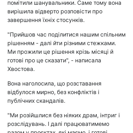
помітили шанувальники. Саме тому вона
вирішила відверто розповісти про
завершення їхніх стосунків.
"Прийшов час поділитися нашим спільним
рішенням - далі йти різними стежками.
Ми прожили це рішення крізь місяці й
готові про це сказати", - написала
Хвостова.
Вона наголосила, що розставання
відбулося мирно, без конфліктів і
публічних скандалів.
"Ми розійшлися без ніяких драм, інтриг і
розслідувань. І далі працюватимемо
разом у проєктах, які маємо, і готові