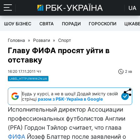
UA
ШОУ БІЗНЕС
СВЯТА
ПОРАДИ
ГОРОСКОПИ
ЦІКАВ
Головна
»
Розваги
»
Спорт
Главу ФИФА просят уйти в
отставку
16:20 17.11.2011 Чт
2 хв
LABEL_HTTP://WWW.ZN.UA
Будь у курсі, а не в шоці! Додай змісту своїй
стрічці
разом з РБК-Україна в Google
Исполнительный директор Ассоциации
профессиональных футболистов Англии
(PFA) Гордон Тэйлор считает, что глава
ФИФА
Йозеф Блаттер после заявлений о