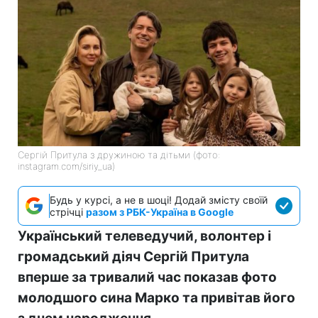
Сергій Притула з дружиною та дітьми (фото:
instagram.com/siriy_ua)
Будь у курсі, а не в шоці! Додай змісту своїй
стрічці
разом з РБК-Україна в Google
Український телеведучий, волонтер і
громадський діяч Сергій Притула
вперше за тривалий час показав фото
молодшого сина Марко та привітав його