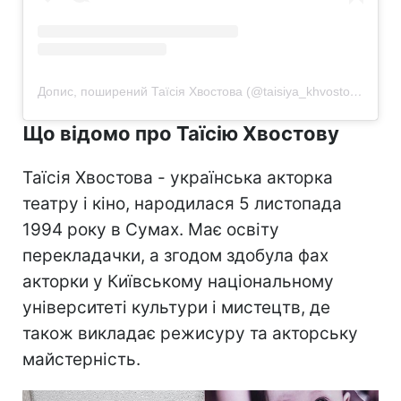
Допис, поширений Таїсія Хвостова (@taisiya_khvostova)
Що відомо про Таїсію Хвостову
Таїсія Хвостова - українська акторка
театру і кіно, народилася 5 листопада
1994 року в Сумах. Має освіту
перекладачки, а згодом здобула фах
акторки у Київському національному
університеті культури і мистецтв, де
також викладає режисуру та акторську
майстерність.