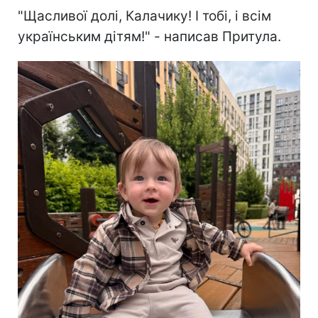
"Щасливої долі, Калачику! І тобі, і всім
українським дітям!" - написав Притула.