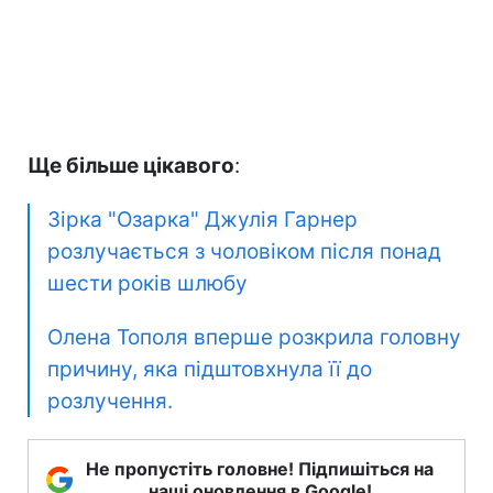
Ще більше цікавого
:
Зірка "Озарка" Джулія Гарнер
розлучається з чоловіком після понад
шести років шлюбу
Олена Тополя вперше розкрила головну
причину, яка підштовхнула її до
розлучення.
Не пропустіть головне! Підпишіться на
наші оновлення в Google!