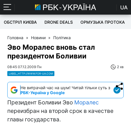
UA
ОБСТРІЛ КИЄВА
DRONE DEALS
ОРМУЗЬКА ПРОТОКА
Головна
»
Новини
»
Політика
Эво Моралес вновь стал
президентом Боливии
08:45 07.12.2009 Пн
2 хв
LABEL_HTTP://WWW.FOR-UA.COM
Не витрачай час на шум! Читай тільки суть з
РБК-Україна у Google
Президент Боливии Эво
Моралес
переизбран на второй срок в качестве
главы государства.