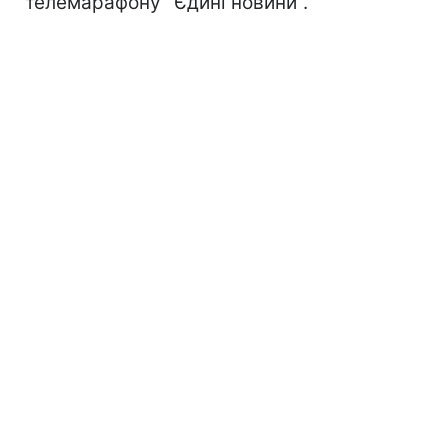
телемарафону "Єдині новини".