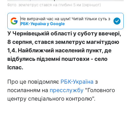
Фото: землетрус стався на глибині 5 км (скріншот)
Не витрачай час на шум! Читай тільки суть з
РБК-Україна у Google
У Чернівецькій області у суботу ввечері,
8 серпня, стався землетрус магнітудою
1,4. Найближчий населений пункт, де
відбулись підземні поштовхи - село
Іспас.
Про це повідомляє
РБК-Україна
з
посиланням на
пресслужбу
"Головного
центру спеціального контролю".