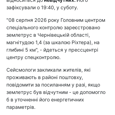
відноситься до
невідчутних.
Його
зафіксували о 19:40, у суботу.
"08 серпня 2026 року Головним центром
спеціального контролю зареєстровано
землетрус в Чернівецькій області,
магнітудою 1,4 (за шкалою Ріхтера), на
глибині 5 км", - йдеться у прессцентрі
центру спецконтролю.
Сейсмологи закликали жителів, які
проживають в районі поштовху,
повідомити за посиланням у разі, якщо
землетрус був відчутним - це допомогло
б в уточненні його енергетичних
параметрів.