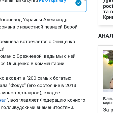
Дро
 Читай тільки суть з
РБК-Україна у
рос
та 
Кри
й коневод Украины Александр
романа с известной певицей Верой
АНАЛ
Брежнева встречается с Онищенко.
д!
роман с Брежневой, ведь мы с ней
ился Онищенко в комментарии
ко входит в "200 самых богатых
ала "Фокус" (его состояние в 2013
ллионов долларов), владеет
Юлія
нал
", возглавляет Федерацию конного
керів
с голливудскими знаменитостями.
За р