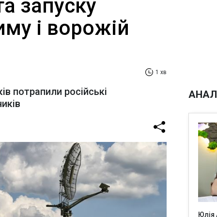
та запуску
иму і ворожій
1 хв
ків потрапили російські
АНАЛ
ників
Юлія