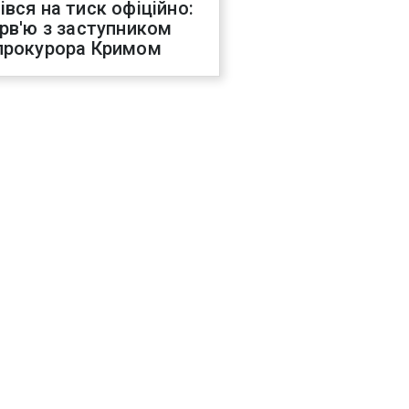
івся на тиск офіційно:
ерв'ю з заступником
прокурора Кримом