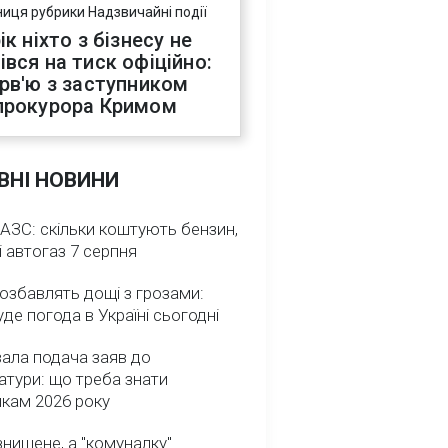
ниця рубрики Надзвичайні події
ік ніхто з бізнесу не
івся на тиск офіційно:
ерв'ю з заступником
прокурора Кримом
ВНІ НОВИНИ
 АЗС: скільки коштують бензин,
і автогаз 7 серпня
озбавлять дощі з грозами:
де погода в Україні сьогодні
ала подача заяв до
атури: що треба знати
икам 2026 року
нищене, а "комуналку"