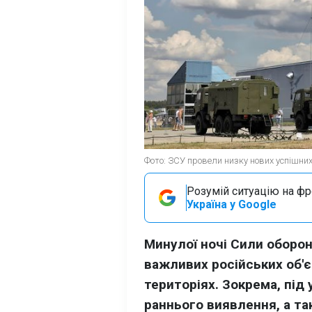
Фото: ЗСУ провели низку нових успішних 
Розумій ситуацію на фро
Україна у Google
Минулої ночі Сили оборон
важливих російських об'є
територіях. Зокрема, під
раннього виявлення, а т