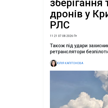
зберігання 
дронів у Кр
РЛС
11:21 07.08.2026 Пт
Також під удари захисни
ретранслятори безпілот
ЮЛІЯ КАПІТОНОВА