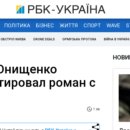
ПОЛІТИКА
БІЗНЕС
ЖИТТЯ
СПОРТ
WAVE
S
ОБСТРІЛ КИЄВА
DRONE DEALS
ОРМУЗЬКА ПРОТОКА
ВІЙНА В УКРАЇНІ
НОВИ
 Онищенко
ировал роман с
1 хв