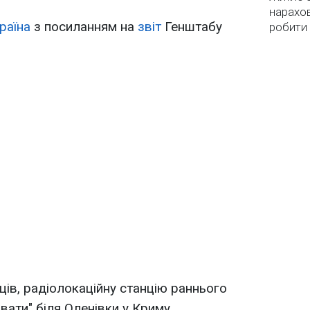
нарахо
раїна
з посиланням на
звіт
Генштабу
робити
ців, радіолокаційну станцію раннього
ати" біля Оленівки у Криму.