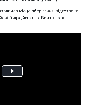
отрапило місце зберігання, підготовки
йоні Гвардійського. Вона також
.
Play
Video