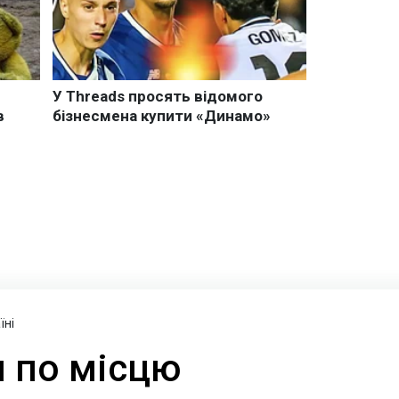
їні
и по місцю