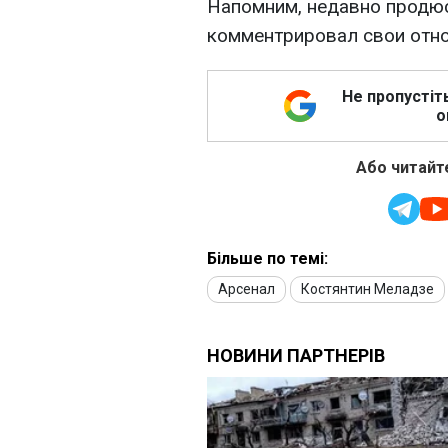
Напомним, недавно прод
комментрировал свои отно
Не пропустіт
о
Або читайте
Більше по темі:
Арсенал
Костянтин Меладзе