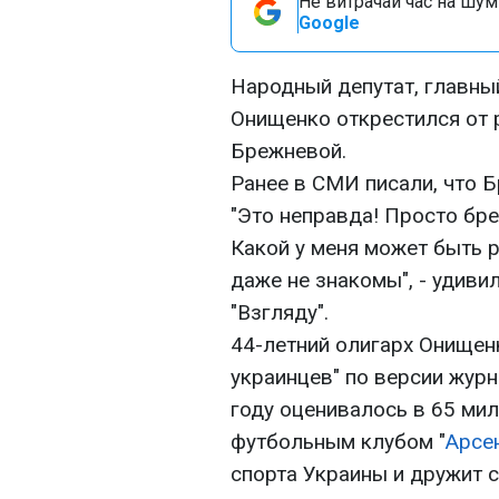
Не витрачай час на шум!
Google
Народный депутат, главны
Онищенко открестился от 
Брежневой.
Ранее в СМИ писали, что 
"Это неправда! Просто бре
Какой у меня может быть 
даже не знакомы", - удив
"Взгляду".
44-летний олигарх Онищен
украинцев" по версии журн
году оценивалось в 65 ми
футбольным клубом "
Арсе
спорта Украины и дружит 