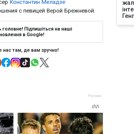
юсер
Константин Меладзе
жал
інт
шения с певицей Верой Брежневой.
Ген
ь головне! Підпишіться на наші
новлення в Google!
 нас там, де вам зручно!