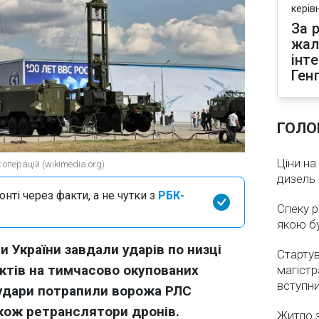
керів
За р
жал
інт
Ген
ГОЛО
Ціни на
операцій (wikimedia.org)
дизель 
нті через факти, а не чутки з
РБК-
Спеку р
якою бу
и України завдали ударів по низці
Стартув
ктів на тимчасово окупованих
магістр
вступн
 удари потрапили ворожа РЛС
акож ретранслятори дронів.
Житло з