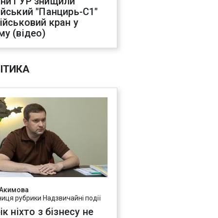
ни ГУР знищили
ійський "Панцирь-С1"
військовий кран у
му (відео)
ІТИКА
 Акимова
ниця рубрики Надзвичайні події
ік ніхто з бізнесу не