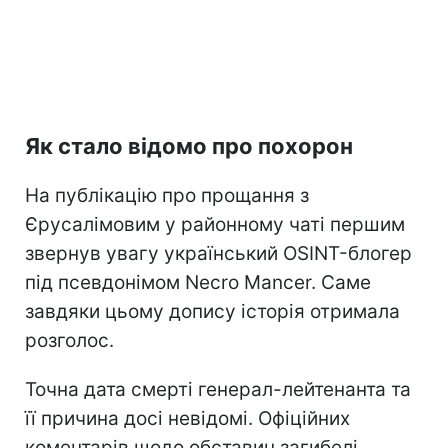
Як стало відомо про похорон
На публікацію про прощання з
Єрусалімовим у районному чаті першим
звернув увагу український OSINT-блогер
під псевдонімом Necro Mancer. Саме
завдяки цьому допису історія отримала
розголос.
Точна дата смерті генерал-лейтенанта та
її причина досі невідомі. Офіційних
коментарів щодо обставин загибелі