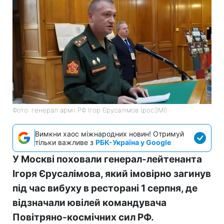
Фото: генерал армії РФ Ігор Єрусалімов (росЗМІ)
Вимкни хаос міжнародних новин! Отримуй
тільки важливе з
РБК-Україна у Google
У Москві поховали генерал-лейтенанта
Ігоря Єрусалімова, який імовірно загинув
під час вибуху в ресторані 1 серпня, де
відзначали ювілей командувача
Повітряно-космічних сил РФ.