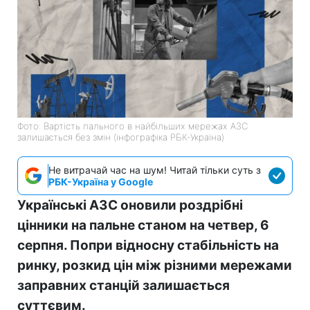
Фото: Вартість пального в найбільших мережах АЗС
залишається без змін (інфографіка РБК-Україна)
Не витрачай час на шум! Читай тільки суть з
РБК-Україна у Google
Українські АЗС оновили роздрібні
цінники на пальне станом на четвер, 6
серпня. Попри відносну стабільність на
ринку, розкид цін між різними мережами
заправних станцій залишається
суттєвим.