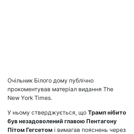
Очільник Білого дому публічно
прокоментував матеріал видання The
New York Times.
У ньому стверджується, що
Трамп нібито
був незадоволений главою Пентагону
Пітом Гегсетом
і вимагав пояснень через