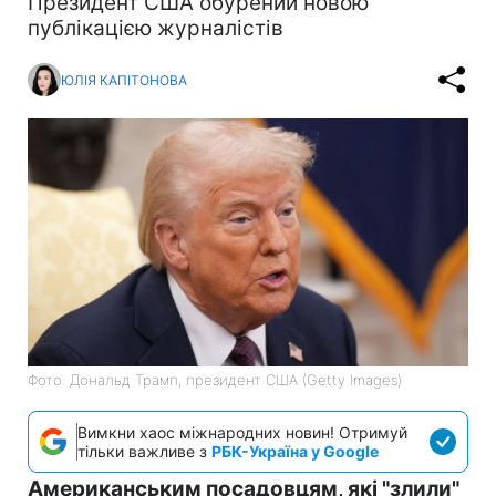
Президент США обурений новою
публікацією журналістів
ЮЛІЯ КАПІТОНОВА
Фото: Дональд Трамп, президент США (Getty Images)
Вимкни хаос міжнародних новин! Отримуй
тільки важливе з
РБК-Україна у Google
Американським посадовцям, які "злили"