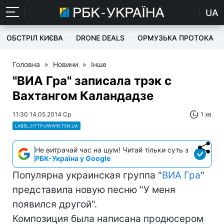
UA
ОБСТРІЛ КИЄВА
DRONE DEALS
ОРМУЗЬКА ПРОТОКА
Головна
»
Новини
»
Інше
"ВИА Гра" записала трэк с
Вахтангом Каландадзе
11:30 14.05.2014 Ср
1 хв
LABEL_HTTP://WWW.TSN.UA
Не витрачай час на шум! Читай тільки суть з
РБК-Україна у Google
Популярна украинская группа "
ВИА Гра
"
представила новую песню "У меня
появился другой".
Композиция была написана продюсером