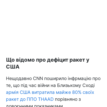
Що відомо про дефіцит ракет у
США
Нещодавно CNN поширило інфрмацію про
те, що під час війни на Близькому Сході
армія США витратила майже 80% своїх
ракет до ППО THAAD
порівняно з
довоєнними показниками.