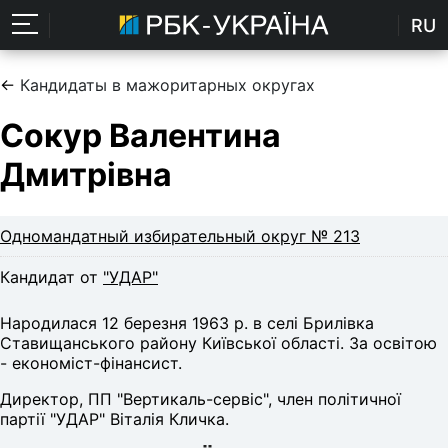
RU
←
Кандидаты в мажоритарных округах
Сокур Валентина
Дмитрівна
Одномандатный избирательный округ № 213
Кандидат от
"УДАР"
Народилася 12 березня 1963 р. в селі Брилівка
Ставищанського району Київської області. За освітою
- економіст-фінансист.
Директор, ПП "Вертикаль-сервіс", член політичної
партії "УДАР" Віталія Кличка.