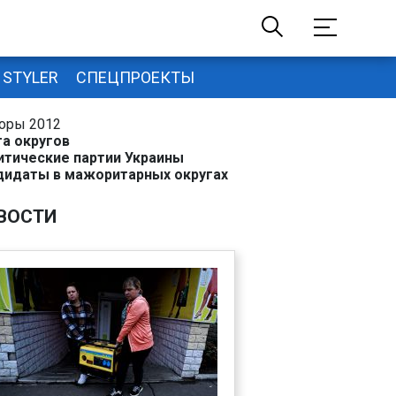
STYLER
СПЕЦПРОЕКТЫ
оры 2012
та округов
итические партии Украины
дидаты в мажоритарных округах
ВОСТИ