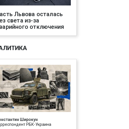
асть Львова осталась
ез света из-за
варийного отключения
АЛИТИКА
онстантин Широкун
орреспондент РБК-Украина