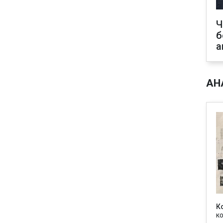
Ч
б
а
АН
К
к