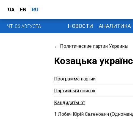
UA
EN
RU
НОВОСТИ
АНАЛИТИКА
ЧТ, 06 АВГУСТА
←
Политические партии Украины
Козацька українс
Программа партии
Партийный список
Кандидаты от
1
Лобач Юрій Євгенович
(
Одноманд