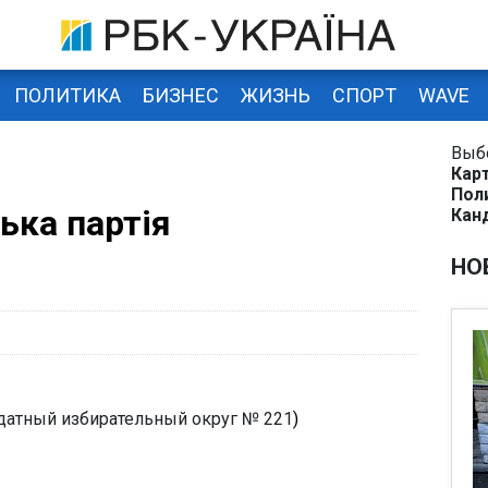
ПОЛИТИКА
БИЗНЕС
ЖИЗНЬ
СПОРТ
WAVE
Выб
Кар
Пол
ька партія
Кан
НО
атный избирательный округ № 221
)