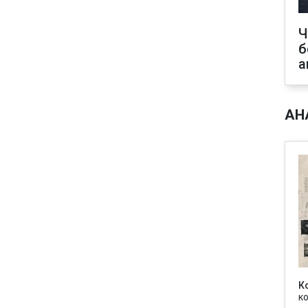
Ч
б
а
АН
К
к