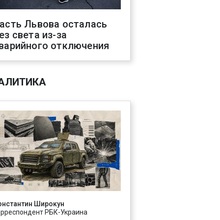
асть Львова осталась
ез света из-за
варийного отключения
АЛИТИКА
онстантин Широкун
орреспондент РБК-Украина