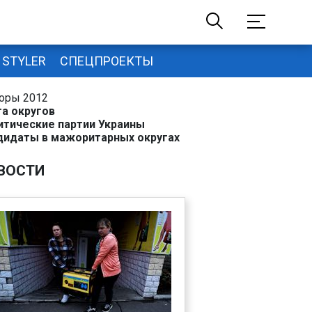
STYLER
СПЕЦПРОЕКТЫ
оры 2012
та округов
итические партии Украины
дидаты в мажоритарных округах
ВОСТИ