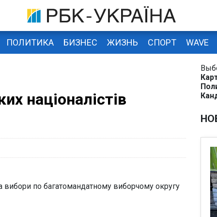
ПОЛИТИКА
БИЗНЕС
ЖИЗНЬ
СПОРТ
WAVE
Выб
Кар
Пол
ких націоналістів
Кан
НО
на вибори по багатомандатному виборчому округу