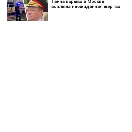
Главная
»
Жизнь
»
Изменения
Зарплаты учителей и стипендии
возрастут с 1 сентября: сколько
доплатят
22:58 06.08.2026 Чт
1 мин
Произойдут долгожданные изменения
для педагогов и студентов
ЕЛЕНА БДЖОЛА