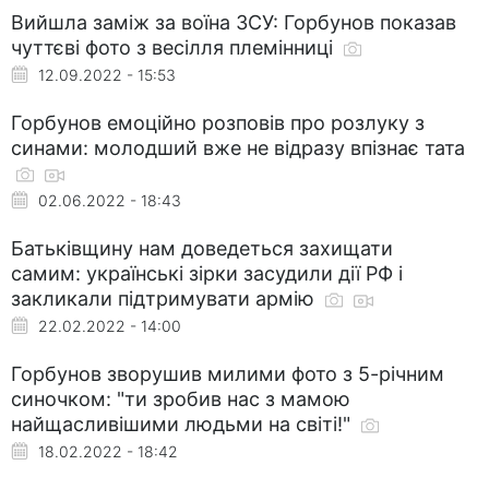
Вийшла заміж за воїна ЗСУ: Горбунов показав
чуттєві фото з весілля племінниці
12.09.2022 - 15:53
Горбунов емоційно розповів про розлуку з
синами: молодший вже не відразу впізнає тата
02.06.2022 - 18:43
Батьківщину нам доведеться захищати
самим: українські зірки засудили дії РФ і
закликали підтримувати армію
22.02.2022 - 14:00
Горбунов зворушив милими фото з 5-річним
синочком: "ти зробив нас з мамою
найщасливішими людьми на світі!"
18.02.2022 - 18:42