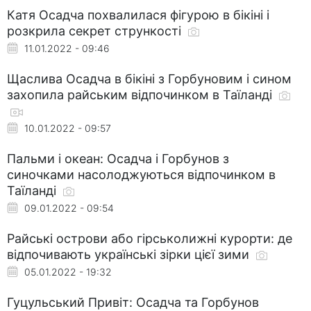
Катя Осадча похвалилася фігурою в бікіні і
розкрила секрет стрункості
11.01.2022 - 09:46
Щаслива Осадча в бікіні з Горбуновим і сином
захопила райським відпочинком в Таїланді
10.01.2022 - 09:57
Пальми і океан: Осадча і Горбунов з
синочками насолоджуються відпочинком в
Таїланді
09.01.2022 - 09:54
Райські острови або гірськолижні курорти: де
відпочивають українські зірки цієї зими
05.01.2022 - 19:32
Гуцульський Привіт: Осадча та Горбунов