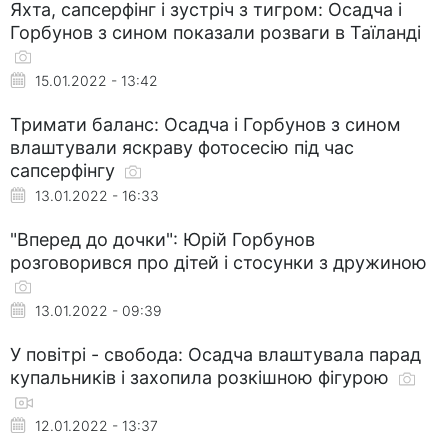
Яхта, сапсерфінг і зустріч з тигром: Осадча і
Горбунов з сином показали розваги в Таїланді
15.01.2022 - 13:42
Тримати баланс: Осадча і Горбунов з сином
влаштували яскраву фотосесію під час
сапсерфінгу
13.01.2022 - 16:33
"Вперед до дочки": Юрій Горбунов
розговорився про дітей і стосунки з дружиною
13.01.2022 - 09:39
У повітрі - свобода: Осадча влаштувала парад
купальників і захопила розкішною фігурою
12.01.2022 - 13:37