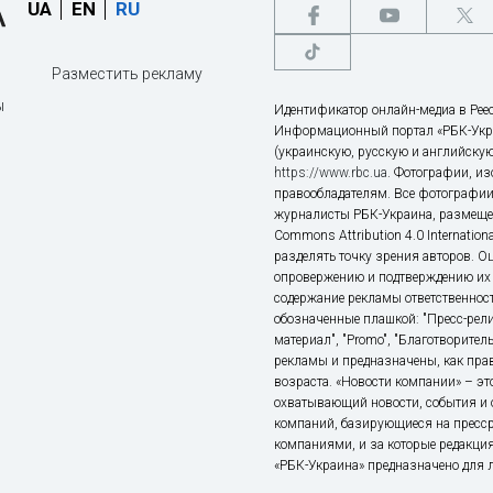
UA
EN
RU
Разместить рекламу
ы
Идентификатор онлайн-медиа в Реес
Информационный портал «РБК-Укр
(украинскую, русскую и английскую
https://www.rbc.ua
. Фотографии, и
правообладателям. Все фотографии
журналисты РБК-Украина, размещен
Commons Attribution 4.0 Internatio
разделять точку зрения авторов. О
опровержению и подтверждению их 
содержание рекламы ответственност
обозначенные плашкой: "Пресс-рели
материал", "Promo", "Благотворител
рекламы и предназначены, как прав
возраста. «Новости компании» – 
охватывающий новости, события и 
компаний, базирующиеся на пресс
компаниями, и за которые редакция
«РБК-Украина» предназначено для ли