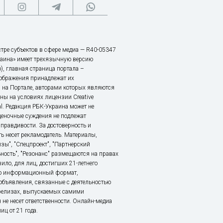
тре субъектов в сфере медиа — R40-05347
аина» имеет трехязычную версию
), главная страница портала –
зображения принадлежат их
 на Портале, авторами которых являются
ы на условиях лицензии Creative
nal. Редакция РБК-Украина может не
ценочные суждения не подлежат
правдивости. За достоверность и
ь несет рекламодатель. Материалы,
зы", "Спецпроект", "Партнерский
ьность", "Резонанс" размещаются на правах
ило, для лиц, достигших 21-летнего
это информационный формат,
объявления, связанные с деятельностью
релизах, выпускаемых самими
 не несет ответственности. Онлайн-медиа
ц от 21 года.