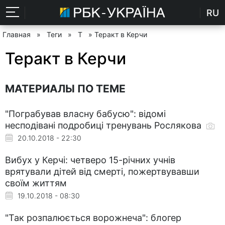
RU
Главная
»
Теги
»
Т
» Теракт в Керчи
Теракт в Керчи
МАТЕРИАЛЫ ПО ТЕМЕ
"Пограбував власну бабусю": відомі
несподівані подробиці тренувань Рослякова
20.10.2018 - 22:30
Вибух у Керчі: четверо 15-річних учнів
врятували дітей від смерті, пожертвувавши
своїм життям
19.10.2018 - 08:30
"Так розпалюється ворожнеча": блогер