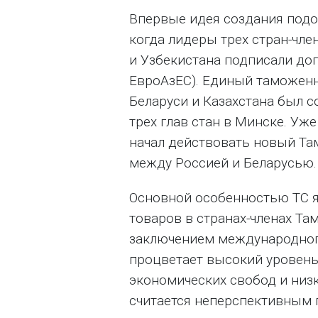
Впервые идея создания подоб
когда лидеры трех стран-чле
и Узбекистана подписали до
ЕвроАзЕС). Единый таможенн
Беларуси и Казахстана был с
трех глав стан в Минске. Уж
начал действовать новый Там
между Россией и Беларусью.
Основной особенностью ТС я
товаров в странах-членах Та
заключением международного р
процветает высокий уровень
экономических свобод и низк
считается неперспективным 