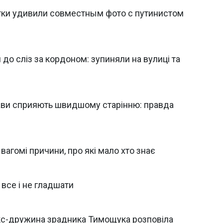
ки удивили совместным фото с путинистом
 до сліз за кордоном: зупиняли на вулиці та
рави сприяють швидшому старінню: правда
вагомі причини, про які мало хто знає
 все і не гладшати
 екс-дружина зрадника Тимощука розповіла