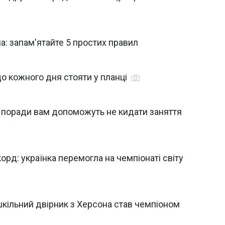
а: запам'ятайте 5 простих правил
о кожного дня стояти у планці
 ці поради вам допоможуть не кидати заняття
рд: українка перемогла на чемпіонаті світу
 шкільний двірник з Херсона став чемпіоном