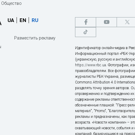
Общество
UA
EN
RU
Разместить рекламу
ы
Идентификатор онлайн-медиа в Реес
Информационный портал «РБК-Укр
(украинскую, русскую и английскую
https://www.rbc.ua
. Фотографии, и
правообладателям. Все фотографии
журналисты РБК-Украина, размещен
Commons Attribution 4.0 Internatio
разделять точку зрения авторов. О
опровержению и подтверждению их 
содержание рекламы ответственност
обозначенные плашкой: "Пресс-рели
материал", "Promo", "Благотворител
рекламы и предназначены, как прав
возраста. «Новости компании» – 
охватывающий новости, события и 
компаний, базирующиеся на пресс