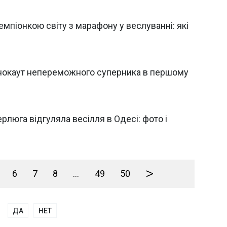
мпіонкою світу з марафону у веслуванні: які
 нокаут непереможного суперника в першому
рлюга відгуляла весілля в Одесі: фото і
>
6
7
8
...
49
50
ДА
НЕТ