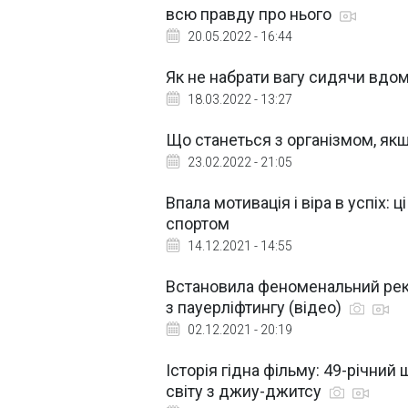
всю правду про нього
20.05.2022 - 16:44
Як не набрати вагу сидячи вдом
18.03.2022 - 13:27
Що станеться з організмом, якщ
23.02.2022 - 21:05
Впала мотивація і віра в успіх:
спортом
14.12.2021 - 14:55
Встановила феноменальний реко
з пауерліфтингу (відео)
02.12.2021 - 20:19
Історія гідна фільму: 49-річний
світу з джиу-джитсу