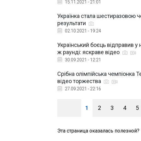
15.11.2021 - 21:01
Українка стала шестиразовою че
результати
02.10.2021 - 19:24
Український боєць відправив у
ж раунді: яскраве відео
30.09.2021 - 12:21
Срібна олімпійська чемпіонка Те
відео торжества
27.09.2021 - 22:16
1
2
3
4
5
Эта страница оказалась полезной?