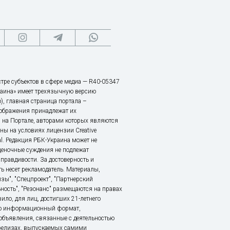
тре субъектов в сфере медиа — R40-05347
аина» имеет трехязычную версию
), главная страница портала –
зображения принадлежат их
 на Портале, авторами которых являются
ы на условиях лицензии Creative
nal. Редакция РБК-Украина может не
ценочные суждения не подлежат
правдивости. За достоверность и
ь несет рекламодатель. Материалы,
зы", "Спецпроект", "Партнерский
ьность", "Резонанс" размещаются на правах
ило, для лиц, достигших 21-летнего
это информационный формат,
объявления, связанные с деятельностью
релизах, выпускаемых самими