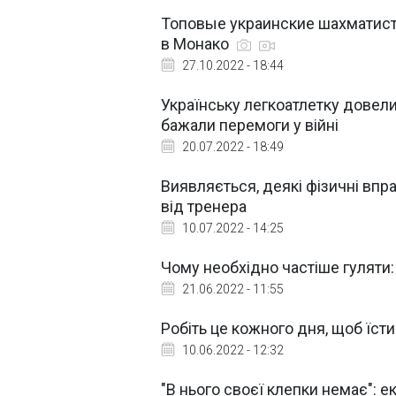
Топовые украинские шахматист
в Монако
27.10.2022 - 18:44
Українську легкоатлетку довели
бажали перемоги у війні
20.07.2022 - 18:49
Виявляється, деякі фізичні вп
від тренера
10.07.2022 - 14:25
Чому необхідно частіше гуляти: 
21.06.2022 - 11:55
Робіть це кожного дня, щоб їсти
10.06.2022 - 12:32
"В нього своєї клепки немає":