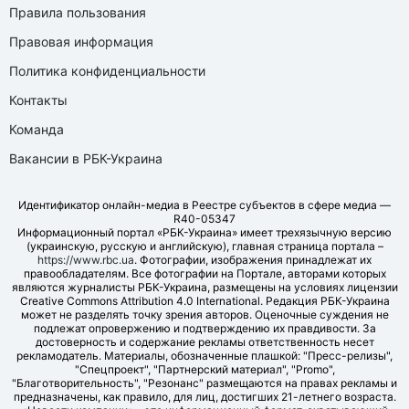
Правила пользования
Правовая информация
Политика конфиденциальности
Контакты
Команда
Вакансии в РБК-Украина
Идентификатор онлайн-медиа в Реестре субъектов в сфере медиа —
R40-05347
Информационный портал «РБК-Украина» имеет трехязычную версию
(украинскую, русскую и английскую), главная страница портала –
https://www.rbc.ua
. Фотографии, изображения принадлежат их
правообладателям. Все фотографии на Портале, авторами которых
являются журналисты РБК-Украина, размещены на условиях лицензии
Creative Commons Attribution 4.0 International. Редакция РБК-Украина
может не разделять точку зрения авторов. Оценочные суждения не
подлежат опровержению и подтверждению их правдивости. За
достоверность и содержание рекламы ответственность несет
рекламодатель. Материалы, обозначенные плашкой: "Пресс-релизы",
"Спецпроект", "Партнерский материал", "Promo",
"Благотворительность", "Резонанс" размещаются на правах рекламы и
предназначены, как правило, для лиц, достигших 21-летнего возраста.