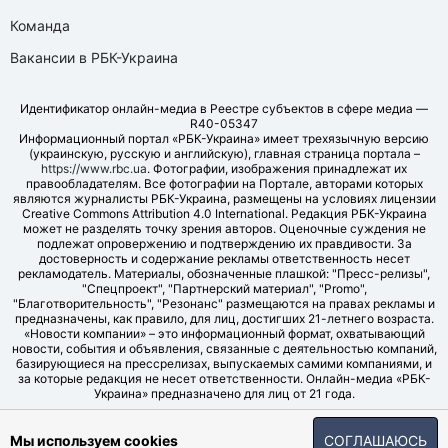
Команда
Вакансии в РБК-Украина
Идентификатор онлайн-медиа в Реестре субъектов в сфере медиа —
R40-05347
Информационный портал «РБК-Украина» имеет трехязычную версию
(украинскую, русскую и английскую), главная страница портала –
https://www.rbc.ua
. Фотографии, изображения принадлежат их
правообладателям. Все фотографии на Портале, авторами которых
являются журналисты РБК-Украина, размещены на условиях лицензии
Creative Commons Attribution 4.0 International. Редакция РБК-Украина
может не разделять точку зрения авторов. Оценочные суждения не
подлежат опровержению и подтверждению их правдивости. За
достоверность и содержание рекламы ответственность несет
рекламодатель. Материалы, обозначенные плашкой: "Пресс-релизы",
"Спецпроект", "Партнерский материал", "Promo",
"Благотворительность", "Резонанс" размещаются на правах рекламы и
предназначены, как правило, для лиц, достигших 21-летнего возраста.
«Новости компании» – это информационный формат, охватывающий
новости, события и объявления, связанные с деятельностью компаний,
базирующиеся на прессрелизах, выпускаемых самими компаниями, и
за которые редакция не несет ответственности. Онлайн-медиа «РБК-
Украина» предназначено для лиц от 21 года.
© LLC "UBT MEDIA", 2006-2026.
Мы используем cookies
СОГЛАШАЮСЬ