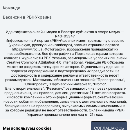
Команда
Вакансии в РБК-Украина
Идентификатор онлайн-медиа в Реестре субъектов в сфере медиа —
R40-05347
Информационный портал «РБК-Украина» имеет трехязычную версию
(украинскую, русскую и английскую), главная страница портала –
https://www.rbc.ua
. Фотографии, изображения принадлежат их
правообладателям. Все фотографии на Портале, авторами которых
являются журналисты РБК-Украина, размещены на условиях лицензии
Creative Commons Attribution 4.0 International. Редакция РБК-Украина
может не разделять точку зрения авторов. Оценочные суждения не
подлежат опровержению и подтверждению их правдивости. За
достоверность и содержание рекламы ответственность несет
рекламодатель. Материалы, обозначенные плашкой: "Пресс-релизы",
"Спецпроект", "Партнерский материал", "Promo",
"Благотворительность", "Резонанс" размещаются на правах рекламы и
предназначены, как правило, для лиц, достигших 21-летнего возраста.
«Новости компании» – это информационный формат, охватывающий
новости, события и объявления, связанные с деятельностью компаний,
базирующиеся на прессрелизах, выпускаемых самими компаниями, и
за которые редакция не несет ответственности. Онлайн-медиа «РБК-
Украина» предназначено для лиц от 21 года.
© LLC "UBT MEDIA", 2006-2026.
Мы используем cookies
СОГЛАШАЮСЬ