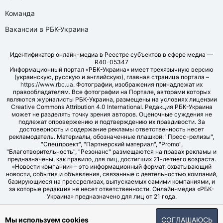
Команда
Вакансии в РБК-Украина
Идентификатор онлайн-медиа в Реестре субъектов в сфере медиа —
R40-05347
Информационный портал «РБК-Украина» имеет трехязычную версию
(украинскую, русскую и английскую), главная страница портала –
https://www.rbc.ua
. Фотографии, изображения принадлежат их
правообладателям. Все фотографии на Портале, авторами которых
являются журналисты РБК-Украина, размещены на условиях лицензии
Creative Commons Attribution 4.0 International. Редакция РБК-Украина
может не разделять точку зрения авторов. Оценочные суждения не
подлежат опровержению и подтверждению их правдивости. За
достоверность и содержание рекламы ответственность несет
рекламодатель. Материалы, обозначенные плашкой: "Пресс-релизы",
"Спецпроект", "Партнерский материал", "Promo",
"Благотворительность", "Резонанс" размещаются на правах рекламы и
предназначены, как правило, для лиц, достигших 21-летнего возраста.
«Новости компании» – это информационный формат, охватывающий
новости, события и объявления, связанные с деятельностью компаний,
базирующиеся на прессрелизах, выпускаемых самими компаниями, и
за которые редакция не несет ответственности. Онлайн-медиа «РБК-
Украина» предназначено для лиц от 21 года.
© LLC "UBT MEDIA", 2006-2026.
Мы используем cookies
СОГЛАШАЮСЬ