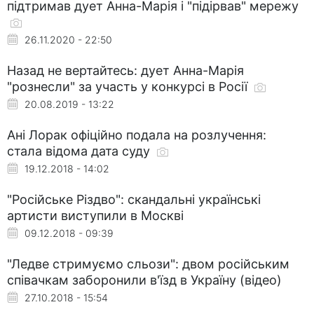
підтримав дует Анна-Марія і "підірвав" мережу
26.11.2020 - 22:50
Назад не вертайтесь: дует Анна-Марія
"рознесли" за участь у конкурсі в Росії
20.08.2019 - 13:22
Ані Лорак офіційно подала на розлучення:
стала відома дата суду
19.12.2018 - 14:02
"Російське Різдво": скандальні українські
артисти виступили в Москві
09.12.2018 - 09:39
"Ледве стримуємо сльози": двом російським
співачкам заборонили в'їзд в Україну (відео)
27.10.2018 - 15:54