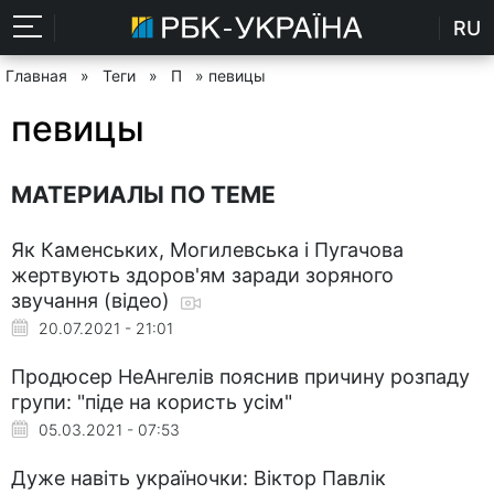
RU
Главная
»
Теги
»
П
» певицы
певицы
МАТЕРИАЛЫ ПО ТЕМЕ
Як Каменських, Могилевська і Пугачова
жертвують здоров'ям заради зоряного
звучання (відео)
20.07.2021 - 21:01
Продюсер НеАнгелів пояснив причину розпаду
групи: "піде на користь усім"
05.03.2021 - 07:53
Дуже навіть україночки: Віктор Павлік