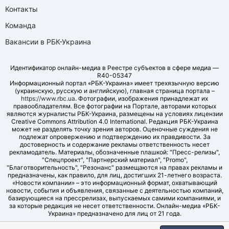
Контакты
Команда
Вакансии в РБК-Украина
Идентификатор онлайн-медиа в Реестре субъектов в сфере медиа —
R40-05347
Информационный портал «РБК-Украина» имеет трехязычную версию
(украинскую, русскую и английскую), главная страница портала –
https://www.rbc.ua
. Фотографии, изображения принадлежат их
правообладателям. Все фотографии на Портале, авторами которых
являются журналисты РБК-Украина, размещены на условиях лицензии
Creative Commons Attribution 4.0 International. Редакция РБК-Украина
может не разделять точку зрения авторов. Оценочные суждения не
подлежат опровержению и подтверждению их правдивости. За
достоверность и содержание рекламы ответственность несет
рекламодатель. Материалы, обозначенные плашкой: "Пресс-релизы",
"Спецпроект", "Партнерский материал", "Promo",
"Благотворительность", "Резонанс" размещаются на правах рекламы и
предназначены, как правило, для лиц, достигших 21-летнего возраста.
«Новости компании» – это информационный формат, охватывающий
новости, события и объявления, связанные с деятельностью компаний,
базирующиеся на прессрелизах, выпускаемых самими компаниями, и
за которые редакция не несет ответственности. Онлайн-медиа «РБК-
Украина» предназначено для лиц от 21 года.
© LLC "UBT MEDIA", 2006-2026.