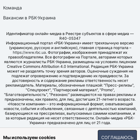
Команда
Вакансии в РБК-Украина
Идентификатор онлайн-медиа в Реестре субъектов в сфере медиа —
R40-05347
Информационный портал «РБК-Украина» имеет трехязычную версию
(украинскую, русскую и английскую), главная страница портала –
https://www.rbc.ua
. Фотографии, изображения принадлежат их
правообладателям. Все фотографии на Портале, авторами которых
являются журналисты РБК-Украина, размещены на условиях лицензии
Creative Commons Attribution 4.0 International. Редакция РБК-Украина
может не разделять точку зрения авторов. Оценочные суждения не
подлежат опровержению и подтверждению их правдивости. За
достоверность и содержание рекламы ответственность несет
рекламодатель. Материалы, обозначенные плашкой: "Пресс-релизы",
"Спецпроект", "Партнерский материал", "Promo",
"Благотворительность", "Резонанс" размещаются на правах рекламы и
предназначены, как правило, для лиц, достигших 21-летнего возраста.
«Новости компании» – это информационный формат, охватывающий
новости, события и объявления, связанные с деятельностью компаний,
базирующиеся на прессрелизах, выпускаемых самими компаниями, и
за которые редакция не несет ответственности. Онлайн-медиа «РБК-
Украина» предназначено для лиц от 21 года.
© LLC "UBT MEDIA", 2006-2026.
Мы используем cookies
СОГЛАШАЮСЬ