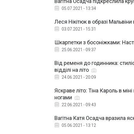
Вагітна Осадча підкреслила к
05.07.2021 - 13:34
Леся Нікітюк в образі Мальвін
03.07.2021 - 15:31
Шкарпетки з босоніжками: Наст
25.06.2021 - 09:37
Від ременя до годинника: стилі
відділі на літо
24.06.2021 - 20:09
Яскраве літо: Тіна Кароль в мін
ногами
22.06.2021 - 09:43
Вагітна Катя Осадча вразила я
05.06.2021 - 13:12