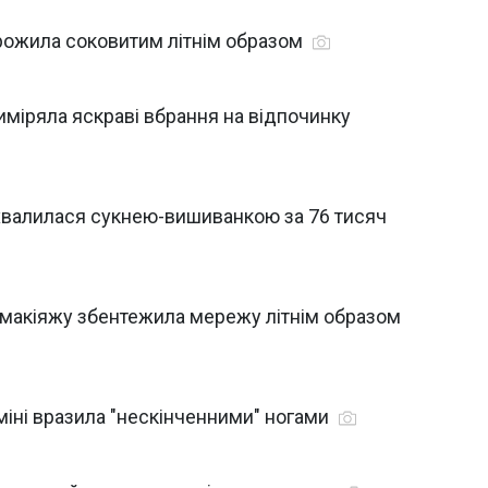
орожила соковитим літнім образом
иміряла яскраві вбрання на відпочинку
охвалилася сукнею-вишиванкою за 76 тисяч
 макіяжу збентежила мережу літнім образом
міні вразила "нескінченними" ногами