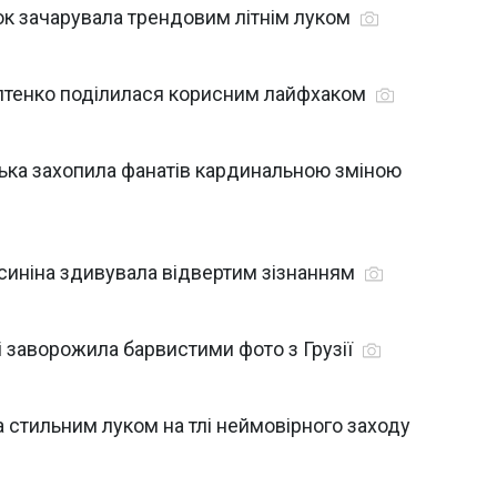
ітюк зачарувала трендовим літнім луком
оптенко поділилася корисним лайфхаком
ька захопила фанатів кардинальною зміною
синіна здивувала відвертим зізнанням
ні заворожила барвистими фото з Грузії
 стильним луком на тлі неймовірного заходу