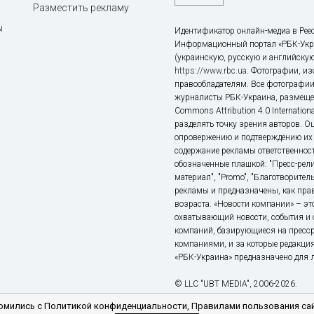
Разместить рекламу
ы
Идентификатор онлайн-медиа в Реес
Информационный портал «РБК-Укр
(украинскую, русскую и английскую
https://www.rbc.ua
. Фотографии, и
правообладателям. Все фотографии
журналисты РБК-Украина, размещен
Commons Attribution 4.0 Internatio
разделять точку зрения авторов. О
опровержению и подтверждению их 
содержание рекламы ответственност
обозначенные плашкой: "Пресс-рели
материал", "Promo", "Благотворител
рекламы и предназначены, как прав
возраста. «Новости компании» – 
охватывающий новости, события и 
компаний, базирующиеся на пресс
компаниями, и за которые редакция
«РБК-Украина» предназначено для ли
© LLC "UBT MEDIA", 2006-2026.
мились с Политикой конфиденциальности, Правилами пользования сай