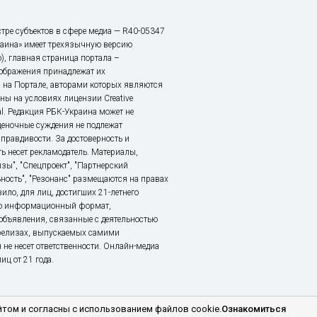
тре субъектов в сфере медиа — R40-05347
аина» имеет трехязычную версию
), главная страница портала –
зображения принадлежат их
 на Портале, авторами которых являются
ы на условиях лицензии Creative
nal. Редакция РБК-Украина может не
ценочные суждения не подлежат
правдивости. За достоверность и
ь несет рекламодатель. Материалы,
зы", "Спецпроект", "Партнерский
ьность", "Резонанс" размещаются на правах
ило, для лиц, достигших 21-летнего
это информационный формат,
объявления, связанные с деятельностью
релизах, выпускаемых самими
 не несет ответственности. Онлайн-медиа
ц от 21 года.
том и согласны с использованием файлов cookie.
Ознакомиться