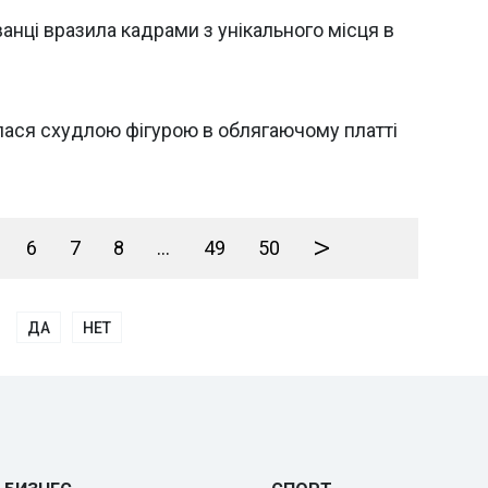
нці вразила кадрами з унікального місця в
ася схудлою фігурою в облягаючому платті
>
6
7
8
...
49
50
ДА
НЕТ