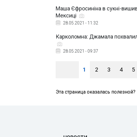
Маша Єфросиніна в сукні-вишива
Мексиці
28.05.2021 - 11:32
Карколомна: Джамала похвалил
28.05.2021 - 09:37
1
2
3
4
5
Эта страница оказалась полезной?