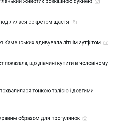
ругленький животик розкішною сукнею
и поділилася секретом щастя
я Каменських здивувала літнім аутфітом
ст показала, що дівчині купити в чоловічому
і похвалилася тонкою талією і довгими
скравим образом для прогулянок