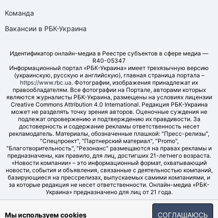
Команда
Вакансии в РБК-Украина
Идентификатор онлайн-медиа в Реестре субъектов в сфере медиа —
R40-05347
Информационный портал «РБК-Украина» имеет трехязычную версию
(украинскую, русскую и английскую), главная страница портала –
https://www.rbc.ua
. Фотографии, изображения принадлежат их
правообладателям. Все фотографии на Портале, авторами которых
являются журналисты РБК-Украина, размещены на условиях лицензии
Creative Commons Attribution 4.0 International. Редакция РБК-Украина
может не разделять точку зрения авторов. Оценочные суждения не
подлежат опровержению и подтверждению их правдивости. За
достоверность и содержание рекламы ответственность несет
рекламодатель. Материалы, обозначенные плашкой: "Пресс-релизы",
"Спецпроект", "Партнерский материал", "Promo",
"Благотворительность", "Резонанс" размещаются на правах рекламы и
предназначены, как правило, для лиц, достигших 21-летнего возраста.
«Новости компании» – это информационный формат, охватывающий
новости, события и объявления, связанные с деятельностью компаний,
базирующиеся на прессрелизах, выпускаемых самими компаниями, и
за которые редакция не несет ответственности. Онлайн-медиа «РБК-
Украина» предназначено для лиц от 21 года.
© LLC "UBT MEDIA", 2006-2026.
Мы используем cookies
СОГЛАШАЮСЬ