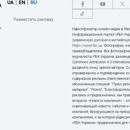
UA
EN
RU
Разместить рекламу
ы
Идентификатор онлайн-медиа в Реес
Информационный портал «РБК-Укр
(украинскую, русскую и английскую
https://www.rbc.ua
. Фотографии, и
правообладателям. Все фотографии
журналисты РБК-Украина, размещен
Commons Attribution 4.0 Internatio
разделять точку зрения авторов. О
опровержению и подтверждению их 
содержание рекламы ответственност
обозначенные плашкой: "Пресс-рели
материал", "Promo", "Благотворител
рекламы и предназначены, как прав
возраста. «Новости компании» – 
охватывающий новости, события и 
компаний, базирующиеся на пресс
компаниями, и за которые редакция
«РБК-Украина» предназначено для ли