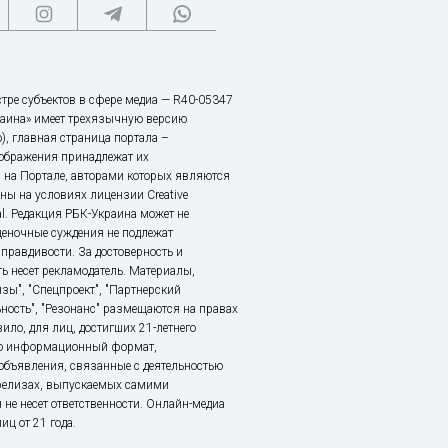
тре субъектов в сфере медиа — R40-05347
аина» имеет трехязычную версию
), главная страница портала –
зображения принадлежат их
 на Портале, авторами которых являются
ы на условиях лицензии Creative
nal. Редакция РБК-Украина может не
ценочные суждения не подлежат
правдивости. За достоверность и
ь несет рекламодатель. Материалы,
зы", "Спецпроект", "Партнерский
ьность", "Резонанс" размещаются на правах
ило, для лиц, достигших 21-летнего
это информационный формат,
объявления, связанные с деятельностью
релизах, выпускаемых самими
 не несет ответственности. Онлайн-медиа
ц от 21 года.