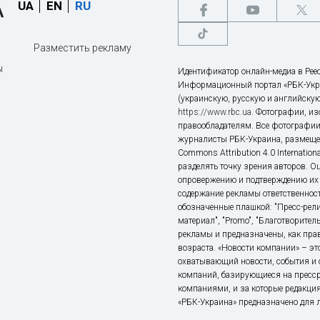
UA
EN
RU
Разместить рекламу
ы
Идентификатор онлайн-медиа в Реес
Информационный портал «РБК-Укр
(украинскую, русскую и английскую
https://www.rbc.ua
. Фотографии, и
правообладателям. Все фотографии
журналисты РБК-Украина, размещен
Commons Attribution 4.0 Internatio
разделять точку зрения авторов. О
опровержению и подтверждению их 
содержание рекламы ответственност
обозначенные плашкой: "Пресс-рели
материал", "Promo", "Благотворител
рекламы и предназначены, как прав
возраста. «Новости компании» – 
охватывающий новости, события и 
компаний, базирующиеся на пресс
компаниями, и за которые редакция
«РБК-Украина» предназначено для ли