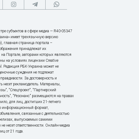
тре субъектов в сфере медиа — R40-05347
аина» имеет трехязычную версию
), главная страница портала –
зображения принадлежат их
 на Портале, авторами которых являются
ы на условиях лицензии Creative
nal. Редакция РБК-Украина может не
ценочные суждения не подлежат
правдивости. За достоверность и
ь несет рекламодатель. Материалы,
зы", "Спецпроект", "Партнерский
ьность", "Резонанс" размещаются на правах
ило, для лиц, достигших 21-летнего
это информационный формат,
объявления, связанные с деятельностью
релизах, выпускаемых самими
 не несет ответственности. Онлайн-медиа
ц от 21 года.