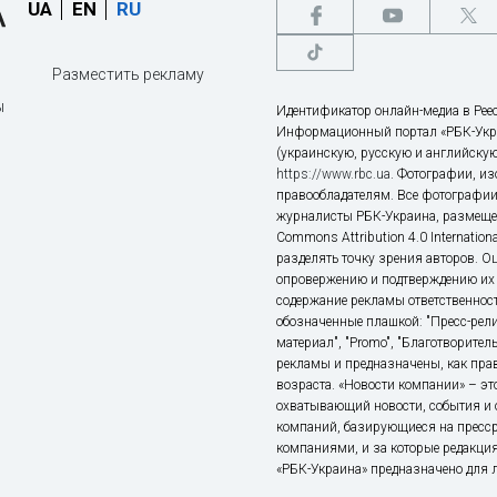
UA
EN
RU
Разместить рекламу
ы
Идентификатор онлайн-медиа в Реес
Информационный портал «РБК-Укр
(украинскую, русскую и английскую
https://www.rbc.ua
. Фотографии, и
правообладателям. Все фотографии
журналисты РБК-Украина, размещен
Commons Attribution 4.0 Internatio
разделять точку зрения авторов. О
опровержению и подтверждению их 
содержание рекламы ответственност
обозначенные плашкой: "Пресс-рели
материал", "Promo", "Благотворител
рекламы и предназначены, как прав
возраста. «Новости компании» – 
охватывающий новости, события и 
компаний, базирующиеся на пресс
компаниями, и за которые редакция
«РБК-Украина» предназначено для ли