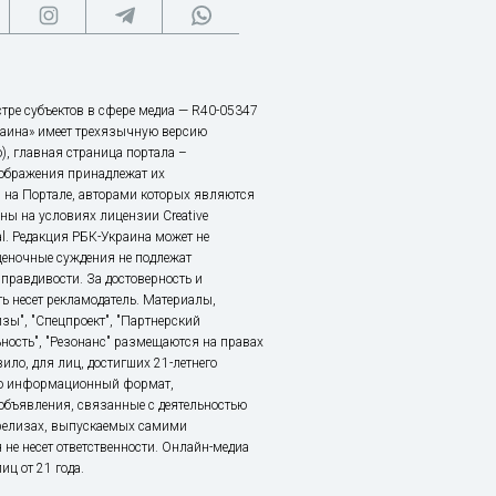
тре субъектов в сфере медиа — R40-05347
аина» имеет трехязычную версию
), главная страница портала –
зображения принадлежат их
 на Портале, авторами которых являются
ы на условиях лицензии Creative
nal. Редакция РБК-Украина может не
ценочные суждения не подлежат
правдивости. За достоверность и
ь несет рекламодатель. Материалы,
зы", "Спецпроект", "Партнерский
ьность", "Резонанс" размещаются на правах
ило, для лиц, достигших 21-летнего
это информационный формат,
объявления, связанные с деятельностью
релизах, выпускаемых самими
 не несет ответственности. Онлайн-медиа
ц от 21 года.