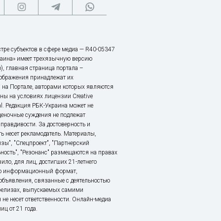
тре субъектов в сфере медиа — R40-05347
аина» имеет трехязычную версию
), главная страница портала –
зображения принадлежат их
 на Портале, авторами которых являются
ы на условиях лицензии Creative
nal. Редакция РБК-Украина может не
ценочные суждения не подлежат
правдивости. За достоверность и
ь несет рекламодатель. Материалы,
зы", "Спецпроект", "Партнерский
ьность", "Резонанс" размещаются на правах
ило, для лиц, достигших 21-летнего
это информационный формат,
объявления, связанные с деятельностью
релизах, выпускаемых самими
 не несет ответственности. Онлайн-медиа
ц от 21 года.