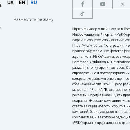
UA
EN
RU
Разместить рекламу
ы
Идентификатор онлайн-медиа в Реес
Информационный портал «РБК-Укр
(украинскую, русскую и английскую
https://www.rbc.ua
. Фотографии, и
правообладателям. Все фотографии
журналисты РБК-Украина, размещен
Commons Attribution 4.0 Internatio
разделять точку зрения авторов. О
опровержению и подтверждению их 
содержание рекламы ответственност
обозначенные плашкой: "Пресс-рели
материал", "Promo", "Благотворител
рекламы и предназначены, как прав
возраста. «Новости компании» – 
охватывающий новости, события и 
компаний, базирующиеся на пресс
компаниями, и за которые редакция
«РБК-Украина» предназначено для ли