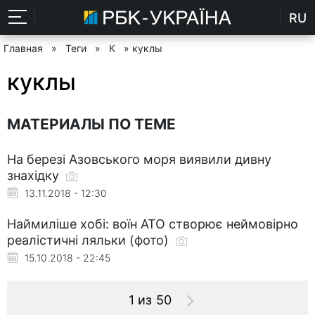
RU
Главная
»
Теги
»
К
» куклы
куклы
МАТЕРИАЛЫ ПО ТЕМЕ
На березі Азовського моря виявили дивну
знахідку
13.11.2018 - 12:30
Наймиліше хобі: воїн АТО створює неймовірно
реалістичні ляльки (фото)
15.10.2018 - 22:45
1 из 50