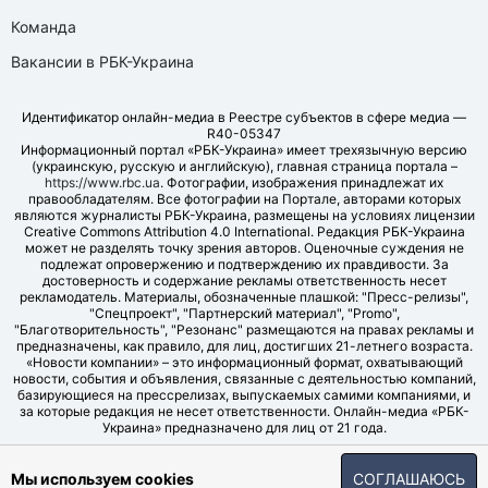
Команда
Вакансии в РБК-Украина
Идентификатор онлайн-медиа в Реестре субъектов в сфере медиа —
R40-05347
Информационный портал «РБК-Украина» имеет трехязычную версию
(украинскую, русскую и английскую), главная страница портала –
https://www.rbc.ua
. Фотографии, изображения принадлежат их
правообладателям. Все фотографии на Портале, авторами которых
являются журналисты РБК-Украина, размещены на условиях лицензии
Creative Commons Attribution 4.0 International. Редакция РБК-Украина
может не разделять точку зрения авторов. Оценочные суждения не
подлежат опровержению и подтверждению их правдивости. За
достоверность и содержание рекламы ответственность несет
рекламодатель. Материалы, обозначенные плашкой: "Пресс-релизы",
"Спецпроект", "Партнерский материал", "Promo",
"Благотворительность", "Резонанс" размещаются на правах рекламы и
предназначены, как правило, для лиц, достигших 21-летнего возраста.
«Новости компании» – это информационный формат, охватывающий
новости, события и объявления, связанные с деятельностью компаний,
базирующиеся на прессрелизах, выпускаемых самими компаниями, и
за которые редакция не несет ответственности. Онлайн-медиа «РБК-
Украина» предназначено для лиц от 21 года.
© LLC "UBT MEDIA", 2006-2026.
Мы используем cookies
СОГЛАШАЮСЬ