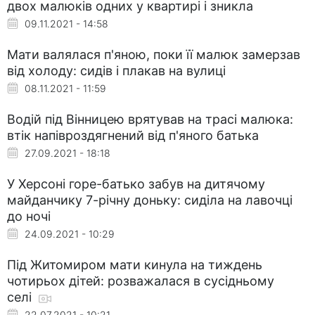
двох малюків одних у квартирі і зникла
09.11.2021 - 14:58
Мати валялася п'яною, поки її малюк замерзав
від холоду: сидів і плакав на вулиці
08.11.2021 - 11:59
Водій під Вінницею врятував на трасі малюка:
втік напівроздягнений від п'яного батька
27.09.2021 - 18:18
У Херсоні горе-батько забув на дитячому
майданчику 7-річну доньку: сиділа на лавочці
до ночі
24.09.2021 - 10:29
Під Житомиром мати кинула на тиждень
чотирьох дітей: розважалася в сусідньому
селі
22.07.2021 - 10:21