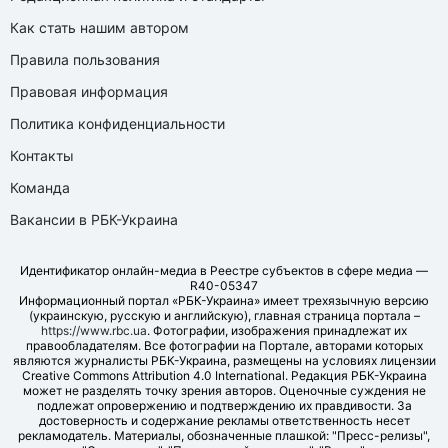
Как стать нашим автором
Правила пользования
Правовая информация
Политика конфиденциальности
Контакты
Команда
Вакансии в РБК-Украина
Идентификатор онлайн-медиа в Реестре субъектов в сфере медиа —
R40-05347
Информационный портал «РБК-Украина» имеет трехязычную версию
(украинскую, русскую и английскую), главная страница портала –
https://www.rbc.ua
. Фотографии, изображения принадлежат их
правообладателям. Все фотографии на Портале, авторами которых
являются журналисты РБК-Украина, размещены на условиях лицензии
Creative Commons Attribution 4.0 International. Редакция РБК-Украина
может не разделять точку зрения авторов. Оценочные суждения не
подлежат опровержению и подтверждению их правдивости. За
достоверность и содержание рекламы ответственность несет
рекламодатель. Материалы, обозначенные плашкой: "Пресс-релизы",