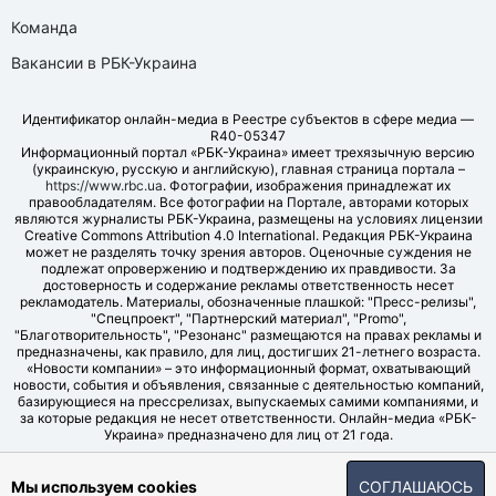
Команда
Вакансии в РБК-Украина
Идентификатор онлайн-медиа в Реестре субъектов в сфере медиа —
R40-05347
Информационный портал «РБК-Украина» имеет трехязычную версию
(украинскую, русскую и английскую), главная страница портала –
https://www.rbc.ua
. Фотографии, изображения принадлежат их
правообладателям. Все фотографии на Портале, авторами которых
являются журналисты РБК-Украина, размещены на условиях лицензии
Creative Commons Attribution 4.0 International. Редакция РБК-Украина
может не разделять точку зрения авторов. Оценочные суждения не
подлежат опровержению и подтверждению их правдивости. За
достоверность и содержание рекламы ответственность несет
рекламодатель. Материалы, обозначенные плашкой: "Пресс-релизы",
"Спецпроект", "Партнерский материал", "Promo",
"Благотворительность", "Резонанс" размещаются на правах рекламы и
предназначены, как правило, для лиц, достигших 21-летнего возраста.
«Новости компании» – это информационный формат, охватывающий
новости, события и объявления, связанные с деятельностью компаний,
базирующиеся на прессрелизах, выпускаемых самими компаниями, и
за которые редакция не несет ответственности. Онлайн-медиа «РБК-
Украина» предназначено для лиц от 21 года.
© LLC "UBT MEDIA", 2006-2026.
Мы используем cookies
СОГЛАШАЮСЬ