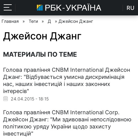
RU
Главная
»
Теги
»
Д
» Джейсон Джанг
Джейсон Джанг
МАТЕРИАЛЫ ПО ТЕМЕ
Голова правління СNBM International Джейсон
Джанг: "Відбувається умисна дискримінація
нас, наших інвестицій і наших законних
інтересів"
24.04.2015 - 18:15
Голова правління CNBM International Corp.
Джейсон Джанг: "Ми здивовані непослідовною
політикою уряду України щодо захисту
інвестицій"