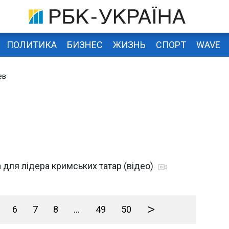
ПОЛИТИКА
БИЗНЕС
ЖИЗНЬ
СПОРТ
WAVE
ев
для лідера кримських татар (відео)
>
6
7
8
...
49
50