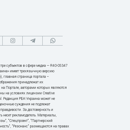
тре субъектов в сфере медиа — R40-05347
аина» имеет трехязычную версию
), главная страница портала –
зображения принадлежат их
 на Портале, авторами которых являются
ы на условиях лицензии Creative
nal. Редакция РБК-Украина может не
ценочные суждения не подлежат
правдивости. За достоверность и
ь несет рекламодатель. Материалы,
зы", "Спецпроект", "Партнерский
ьность", "Резонанс" размещаются на правах