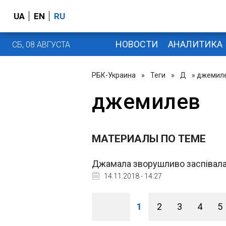
UA
EN
RU
НОВОСТИ
АНАЛИТИКА
СБ, 08 АВГУСТА
РБК-Украина
»
Теги
»
Д
» джемил
джемилев
МАТЕРИАЛЫ ПО ТЕМЕ
Джамала зворушливо заспівала 
14.11.2018 - 14:27
1
2
3
4
5