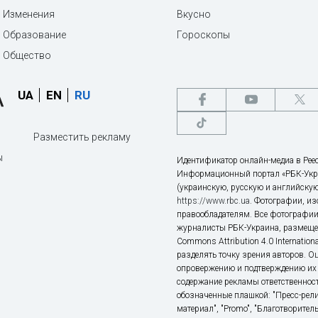
Изменения
Вкусно
Образование
Гороскопы
Общество
UA
EN
RU
Разместить рекламу
ы
Идентификатор онлайн-медиа в Реес
Информационный портал «РБК-Укр
(украинскую, русскую и английскую
https://www.rbc.ua
. Фотографии, и
правообладателям. Все фотографии
журналисты РБК-Украина, размещен
Commons Attribution 4.0 Internatio
разделять точку зрения авторов. О
опровержению и подтверждению их 
содержание рекламы ответственност
обозначенные плашкой: "Пресс-рели
материал", "Promo", "Благотворител