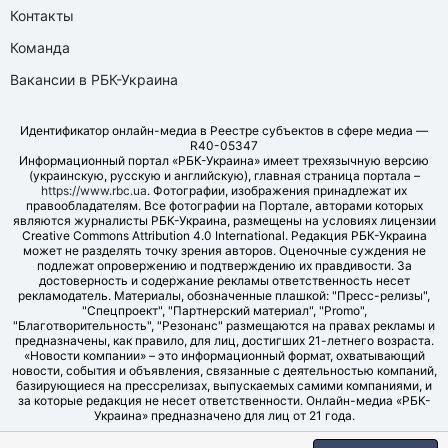
Контакты
Команда
Вакансии в РБК-Украина
Идентификатор онлайн-медиа в Реестре субъектов в сфере медиа —
R40-05347
Информационный портал «РБК-Украина» имеет трехязычную версию
(украинскую, русскую и английскую), главная страница портала –
https://www.rbc.ua
. Фотографии, изображения принадлежат их
правообладателям. Все фотографии на Портале, авторами которых
являются журналисты РБК-Украина, размещены на условиях лицензии
Creative Commons Attribution 4.0 International. Редакция РБК-Украина
может не разделять точку зрения авторов. Оценочные суждения не
подлежат опровержению и подтверждению их правдивости. За
достоверность и содержание рекламы ответственность несет
рекламодатель. Материалы, обозначенные плашкой: "Пресс-релизы",
"Спецпроект", "Партнерский материал", "Promo",
"Благотворительность", "Резонанс" размещаются на правах рекламы и
предназначены, как правило, для лиц, достигших 21-летнего возраста.
«Новости компании» – это информационный формат, охватывающий
новости, события и объявления, связанные с деятельностью компаний,
базирующиеся на прессрелизах, выпускаемых самими компаниями, и
за которые редакция не несет ответственности. Онлайн-медиа «РБК-
Украина» предназначено для лиц от 21 года.
© LLC "UBT MEDIA", 2006-2026.