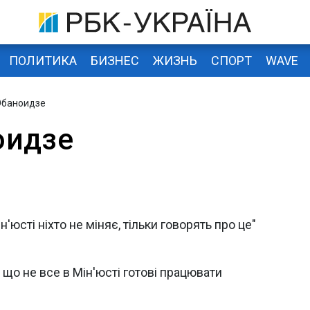
ПОЛИТИКА
БИЗНЕС
ЖИЗНЬ
СПОРТ
WAVE
Эбаноидзе
оидзе
'юсті ніхто не міняє, тільки говорять про це"
 що не все в Мін'юсті готові працювати