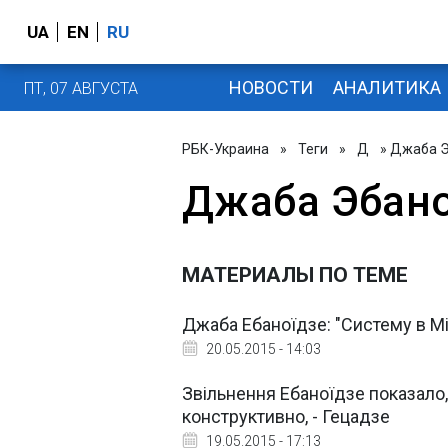
UA
EN
RU
НОВОСТИ
АНАЛИТИКА
ПТ, 07 АВГУСТА
РБК-Украина
»
Теги
»
Д
» Джаба 
Джаба Эбан
МАТЕРИАЛЫ ПО ТЕМЕ
Джаба Ебаноїдзе: "Систему в Мін
20.05.2015 - 14:03
Звільнення Ебаноїдзе показало,
конструктивно, - Гецадзе
19.05.2015 - 17:13