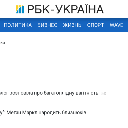
ПОЛИТИКА
БИЗНЕС
ЖИЗНЬ
СПОРТ
WAVE
шки
олог розповіла про багатоплідну вагітність
ку": Меган Маркл народить близнюків