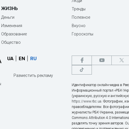
Люди
ЖИЗНЬ
Тренды
Деньги
Полезное
Изменения
Вкусно
Образование
Гороскопы
Общество
UA
EN
RU
Разместить рекламу
ы
Идентификатор онлайн-медиа в Реес
Информационный портал «РБК-Укр
(украинскую, русскую и английскую
https://www.rbc.ua
. Фотографии, и
правообладателям. Все фотографии
журналисты РБК-Украина, размещен
Commons Attribution 4.0 Internatio
разделять точку зрения авторов. О
опровержению и подтверждению их 