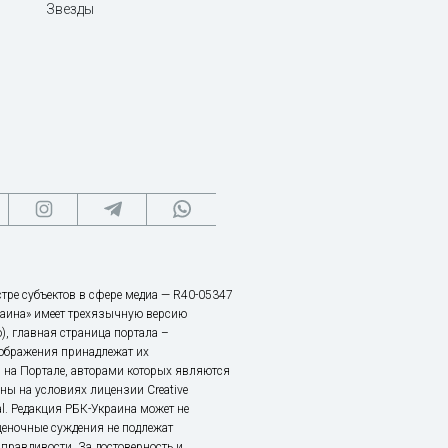
Звезды
тре субъектов в сфере медиа — R40-05347
аина» имеет трехязычную версию
), главная страница портала –
зображения принадлежат их
 на Портале, авторами которых являются
ы на условиях лицензии Creative
nal. Редакция РБК-Украина может не
ценочные суждения не подлежат
правдивости. За достоверность и