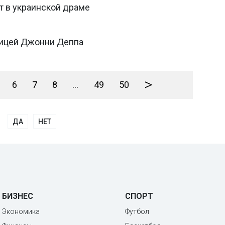
т в украинской драме
ницей Джонни Деппа
>
6
7
8
...
49
50
ДА
НЕТ
БИЗНЕС
СПОРТ
Экономика
Футбол