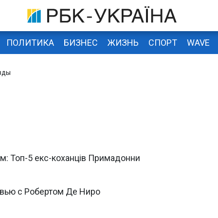
ПОЛИТИКА
БИЗНЕС
ЖИЗНЬ
СПОРТ
WAVE
зды
им: Топ-5 екс-коханців Примадонни
вью с Робертом Де Ниро