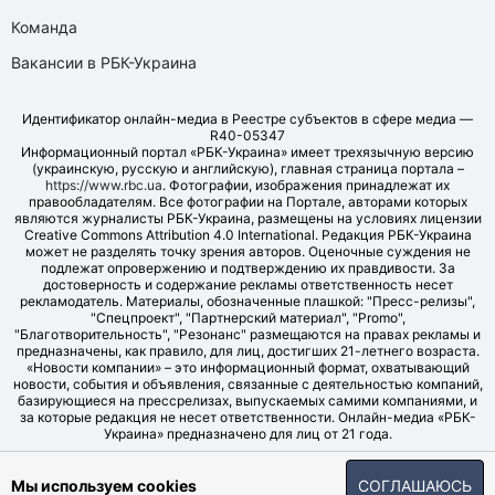
Команда
Вакансии в РБК-Украина
Идентификатор онлайн-медиа в Реестре субъектов в сфере медиа —
R40-05347
Информационный портал «РБК-Украина» имеет трехязычную версию
(украинскую, русскую и английскую), главная страница портала –
https://www.rbc.ua
. Фотографии, изображения принадлежат их
правообладателям. Все фотографии на Портале, авторами которых
являются журналисты РБК-Украина, размещены на условиях лицензии
Creative Commons Attribution 4.0 International. Редакция РБК-Украина
может не разделять точку зрения авторов. Оценочные суждения не
подлежат опровержению и подтверждению их правдивости. За
достоверность и содержание рекламы ответственность несет
рекламодатель. Материалы, обозначенные плашкой: "Пресс-релизы",
"Спецпроект", "Партнерский материал", "Promo",
"Благотворительность", "Резонанс" размещаются на правах рекламы и
предназначены, как правило, для лиц, достигших 21-летнего возраста.
«Новости компании» – это информационный формат, охватывающий
новости, события и объявления, связанные с деятельностью компаний,
базирующиеся на прессрелизах, выпускаемых самими компаниями, и
за которые редакция не несет ответственности. Онлайн-медиа «РБК-
Украина» предназначено для лиц от 21 года.
© LLC "UBT MEDIA", 2006-2026.
Мы используем cookies
СОГЛАШАЮСЬ