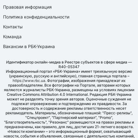
Правовая информация
Политика конфиденциальности
Контакты
Команда
Вакансии в РБК-Украина
Идентификатор онлайн-медиа в Реестре субъектов в сфере медиа —
R40-05347
Информационный портал «РБК-Украина» имеет трехязычную версию
(украинскую, русскую и английскую), главная страница портала –
https://www.rbc.ua
. Фотографии, изображения принадлежат их
правообладателям. Все фотографии на Портале, авторами которых
являются журналисты РБК-Украина, размещены на условиях лицензии
Creative Commons Attribution 4.0 International. Редакция РБК-Украина
может не разделять точку зрения авторов. Оценочные суждения не
подлежат опровержению и подтверждению их правдивости. За
достоверность и содержание рекламы ответственность несет
рекламодатель. Материалы, обозначенные плашкой: "Пресс-релизы",
"Спецпроект", "Партнерский материал", "Promo",
"Благотворительность", "Резонанс" размещаются на правах рекламы и
предназначены, как правило, для лиц, достигших 21-летнего возраста.
«Новости компании» – это информационный формат, охватывающий
новости, события и объявления, связанные с деятельностью компаний,