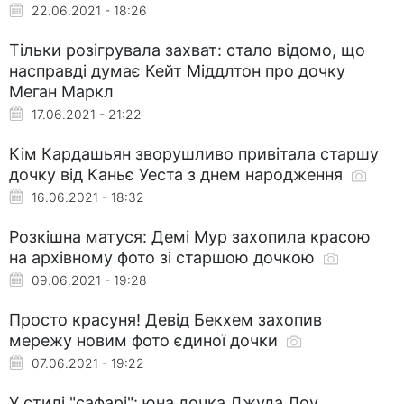
22.06.2021 - 18:26
Тільки розігрувала захват: стало відомо, що
насправді думає Кейт Міддлтон про дочку
Меган Маркл
17.06.2021 - 21:22
Кім Кардашьян зворушливо привітала старшу
дочку від Каньє Уеста з днем народження
16.06.2021 - 18:32
Розкішна матуся: Демі Мур захопила красою
на архівному фото зі старшою дочкою
09.06.2021 - 19:28
Просто красуня! Девід Бекхем захопив
мережу новим фото єдиної дочки
07.06.2021 - 19:22
У стилі "сафарі": юна дочка Джуда Лоу