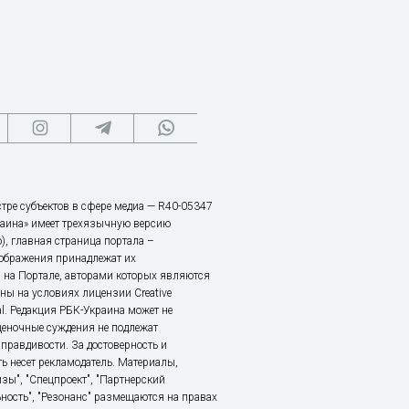
тре субъектов в сфере медиа — R40-05347
аина» имеет трехязычную версию
), главная страница портала –
зображения принадлежат их
 на Портале, авторами которых являются
ы на условиях лицензии Creative
nal. Редакция РБК-Украина может не
ценочные суждения не подлежат
правдивости. За достоверность и
ь несет рекламодатель. Материалы,
зы", "Спецпроект", "Партнерский
ьность", "Резонанс" размещаются на правах