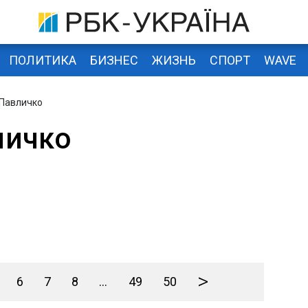
ПОЛИТИКА
БИЗНЕС
ЖИЗНЬ
СПОРТ
WAVE
Павличко
личко
>
6
7
8
...
49
50