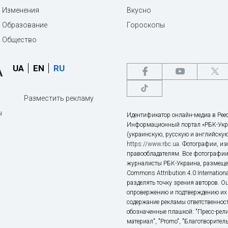
Изменения
Вкусно
Образование
Гороскопы
Общество
UA
EN
RU
Разместить рекламу
ы
Идентификатор онлайн-медиа в Реес
Информационный портал «РБК-Укр
(украинскую, русскую и английскую
https://www.rbc.ua
. Фотографии, и
правообладателям. Все фотографии
журналисты РБК-Украина, размещен
Commons Attribution 4.0 Internatio
разделять точку зрения авторов. О
опровержению и подтверждению их 
содержание рекламы ответственност
обозначенные плашкой: "Пресс-рели
материал", "Promo", "Благотворител