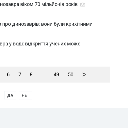
инозавра віком 70 мільйонів років
 про динозаврів: вони були крихітними
ра у воді: відкриття учених може
>
6
7
8
...
49
50
ДА
НЕТ