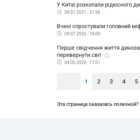
У Китаї розкопали рідкісного д
09.01.2021 - 21:56
Вчені спростували головний міф
09.07.2020 - 19:09
Перше свідчення життя динозав
перевернути світ
04.05.2020 - 17:51
1
2
3
4
5
Эта страница оказалась полезной?