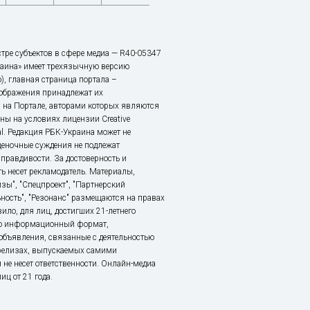
тре субъектов в сфере медиа — R40-05347
аина» имеет трехязычную версию
), главная страница портала –
зображения принадлежат их
 на Портале, авторами которых являются
ы на условиях лицензии Creative
nal. Редакция РБК-Украина может не
ценочные суждения не подлежат
правдивости. За достоверность и
ь несет рекламодатель. Материалы,
зы", "Спецпроект", "Партнерский
ьность", "Резонанс" размещаются на правах
ило, для лиц, достигших 21-летнего
это информационный формат,
объявления, связанные с деятельностью
релизах, выпускаемых самими
 не несет ответственности. Онлайн-медиа
ц от 21 года.