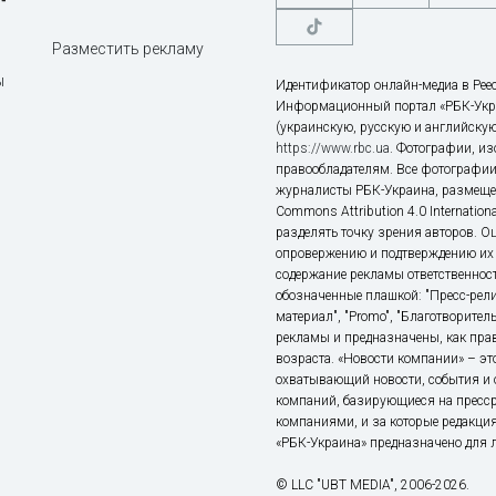
Разместить рекламу
ы
Идентификатор онлайн-медиа в Реес
Информационный портал «РБК-Укр
(украинскую, русскую и английскую
https://www.rbc.ua
. Фотографии, и
правообладателям. Все фотографии
журналисты РБК-Украина, размещен
Commons Attribution 4.0 Internatio
разделять точку зрения авторов. О
опровержению и подтверждению их 
содержание рекламы ответственност
обозначенные плашкой: "Пресс-рели
материал", "Promo", "Благотворител
рекламы и предназначены, как прав
возраста. «Новости компании» – 
охватывающий новости, события и 
компаний, базирующиеся на пресс
компаниями, и за которые редакция
«РБК-Украина» предназначено для ли
© LLC "UBT MEDIA", 2006-2026.